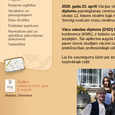
Karjeras izglītība
2026. gada 23. aprīlī
Vācijas vē
Vecākiem un
diplomu
pasniegšanas ceremoni
pieaugušajiem
skolas 12. klases skolēni šajā
Datu drošība
Sirsnīgi sveicam mūsu skolēnus
Publiskie iepirkumi
Vācu valodas diploms (DSD) I
Normatīvie akti un
konference (KMK), ir būtisks sol
attīstības plānošanas
iespējām. Tas apliecina augsta
dokumenti
paver durvis studijām vāciski ru
Sadarbība
priekšrocības profesionālajā vid
Lai šis sasniegums kļūst par
turpmākajā ceļā!
9
Šodien
svētdiena, 2026. gada
aug
9. augusts
2026
Madara, Genoveva