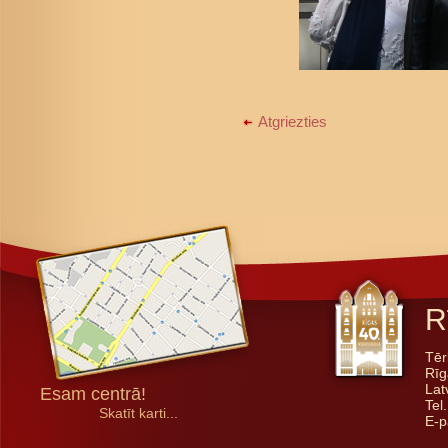
Atgriezties
R
Tēr
Rīg
Lat
Esam centrā!
Tel
Skatīt karti...
E-p