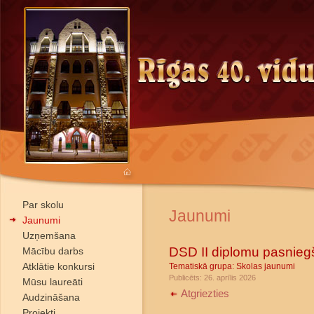
Par skolu
Jaunumi
Jaunumi
Uzņemšana
DSD II diplomu pasnie
Mācību darbs
Atklātie konkursi
Tematiskā grupa:
Skolas jaunumi
Publicēts: 26. aprīlis 2026
Mūsu laureāti
Atgriezties
Audzināšana
Projekti