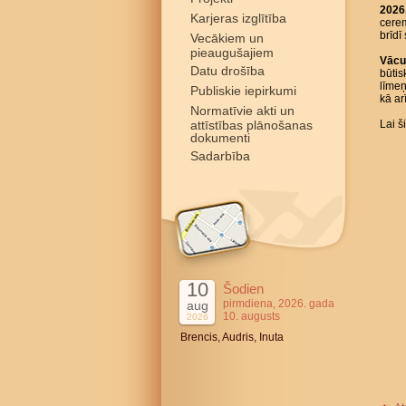
2026.
Karjeras izglītība
cerem
brīdī
Vecākiem un
pieaugušajiem
Vācu
Datu drošība
būtis
līmeņ
Publiskie iepirkumi
kā ar
Normatīvie akti un
attīstības plānošanas
Lai 
dokumenti
Sadarbība
10
Šodien
pirmdiena, 2026. gada
aug
10. augusts
2026
Brencis, Audris, Inuta