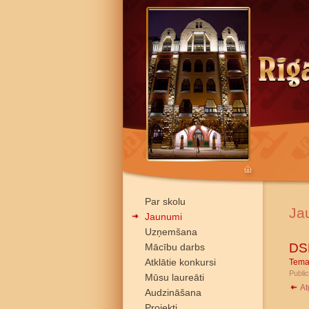
Par skolu
Ja
Jaunumi
Uzņemšana
DSD
Mācību darbs
Atklātie konkursi
Tema
Public
Mūsu laureāti
At
Audzināšana
Projekti