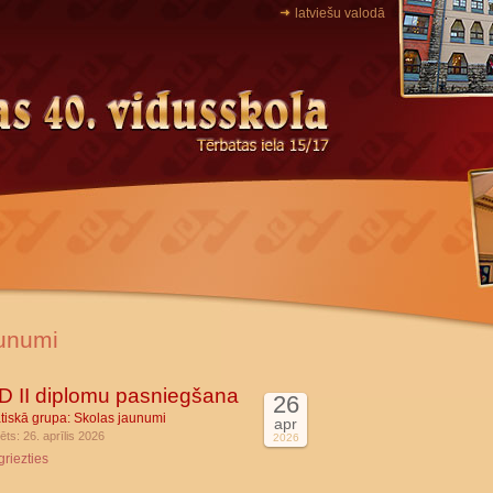
latviešu valodā
unumi
 II diplomu pasniegšana
26
tiskā grupa:
Skolas jaunumi
apr
ēts: 26. aprīlis 2026
2026
griezties