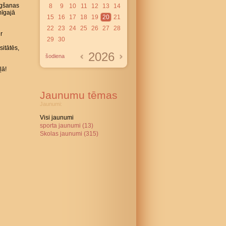
gšanas
8
9
10
11
12
13
14
mīgajā
15
16
17
18
19
20
21
22
23
24
25
26
27
28
r
29
30
itātēs,
2026
šodiena
ļā!
Jaunumu tēmas
Jaunumi:
Visi jaunumi
sporta jaunumi (13)
Skolas jaunumi (315)