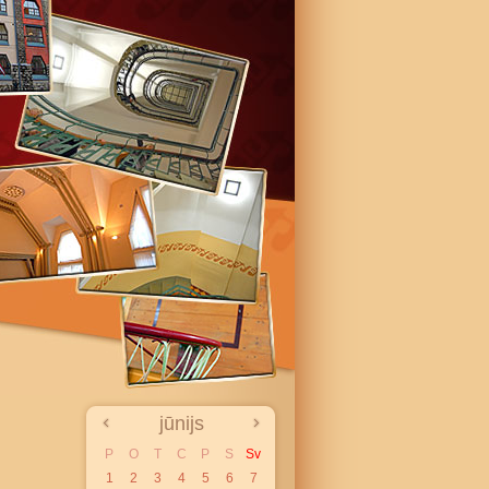
jūnijs
P
O
T
C
P
S
Sv
1
2
3
4
5
6
7