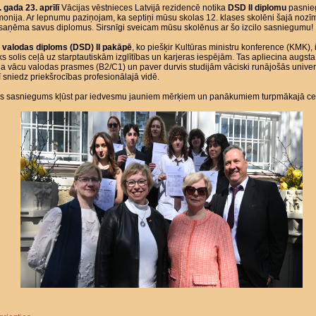
 gada 23. aprīlī
Vācijas vēstnieces Latvijā rezidencē notika
DSD II diplomu
pasnie
onija. Ar lepnumu paziņojam, ka septiņi mūsu skolas 12. klases skolēni šajā nozī
 saņēma savus diplomus. Sirsnīgi sveicam mūsu skolēnus ar šo izcilo sasniegumu!
 valodas diploms (DSD) II pakāpē
, ko piešķir Kultūras ministru konference (KMK), i
ks solis ceļā uz starptautiskām izglītības un karjeras iespējām. Tas apliecina augsta
a vācu valodas prasmes (B2/C1) un paver durvis studijām vāciski runājošās univers
ī sniedz priekšrocības profesionālajā vidē.
šis sasniegums kļūst par iedvesmu jauniem mērķiem un panākumiem turpmākajā ce