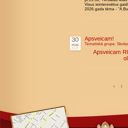
Visus ieinteresētus gai
2026.gada tēma - "A.Bul
Apsveicam!
30
Tematiskā grupa:
Skola
mar
2025
Apsveicam Rī
o
1