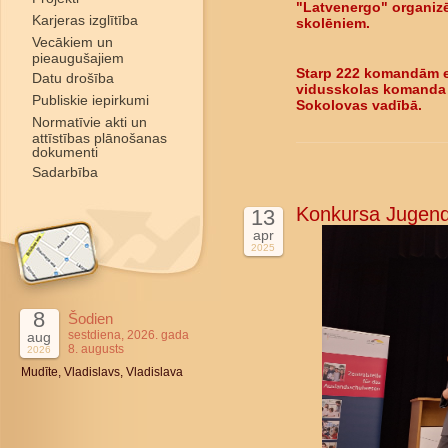
"Latvenergo" organizē
Karjeras izglītība
skolēniem.
Vecākiem un
pieaugušajiem
Starp 222 komandām er
Datu drošība
vidusskolas komanda "
Publiskie iepirkumi
Sokolovas vadībā.
Normatīvie akti un
attīstības plānošanas
dokumenti
Sadarbība
Konkursa Jugend d
13
apr
2025
8
Šodien
sestdiena, 2026. gada
aug
8. augusts
2026
Mudīte, Vladislavs, Vladislava