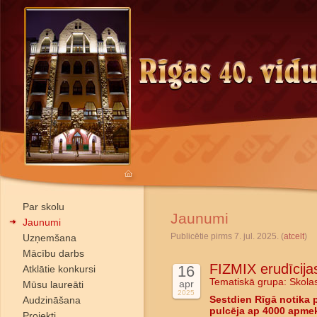
Par skolu
Jaunumi
Jaunumi
Publicētie pirms 7. jul. 2025. (
atcelt
)
Uzņemšana
Mācību darbs
FIZMIX erudīcijas
16
Atklātie konkursi
Tematiskā grupa:
Skola
apr
Mūsu laureāti
2025
Audzināšana
Sestdien Rīgā notika 
pulcēja ap 4000 apmekl
Projekti