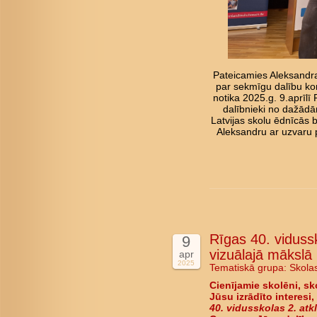
Pateicamies Aleksandrai
par sekmīgu dalību kon
notika 2025.g. 9.aprīl
dalībnieki no dažādā
Latvijas skolu ēdnīcās 
Aleksandru ar uzvaru 
Rīgas 40. vidussk
9
vizuālajā mākslā
apr
2025
Tematiskā grupa:
Skola
Cienījamie skolēni, sk
Jūsu izrādīto interesi,
40. vidusskolas 2. atk