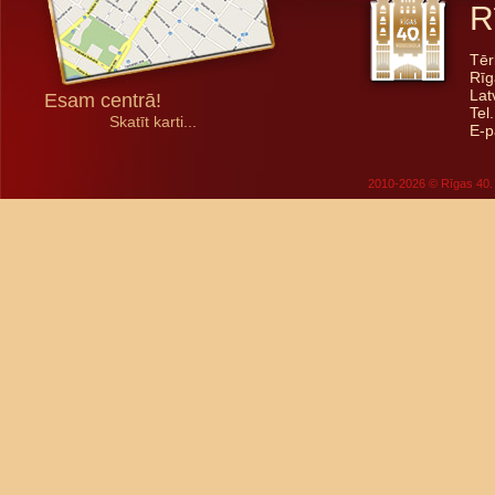
R
Tēr
Rīg
Lat
Esam centrā!
Tel
Skatīt karti...
E-p
2010-2026 © Rīgas 40. 