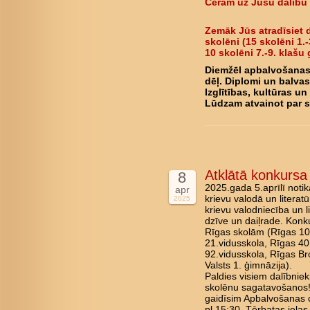
Ceram uz Jūsu dalību
Zemāk Jūs atradīsiet d
skolēni (15 skolēni 1.-
10 skolēni 7.-9. klašu 
Diemžēl apbalvošanas 
dēļ. Diplomi un balvas
Izglītības, kultūras u
Lūdzam atvainot par 
Atklātā konkursa 
8
2025.gada 5.aprīlī noti
apr
krievu valodā un literat
2025
krievu valodniecība un 
dzīve un daiļrade. Konk
Rīgas skolām (Rīgas 10.
21.vidusskola, Rīgas 40
92.vidusskola, Rīgas Br
Valsts 1. ģimnāzija).
Paldies visiem dalībnie
skolēnu sagatavošanos!
gaidīsim Apbalvošanas c
pl.15:30, Tērbatas ielas