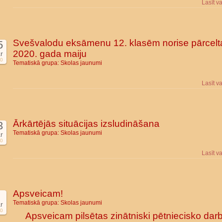
Lasīt v
Svešvalodu eksāmenu 12. klasēm norise pārcelt
5
2020. gada maiju
r
0
Tematiskā grupa:
Skolas jaunumi
Lasīt v
Ārkārtējās situācijas izsludināšana
3
Tematiskā grupa:
Skolas jaunumi
r
0
Lasīt v
Apsveicam!
Tematiskā grupa:
Skolas jaunumi
r
0
Apsveicam pilsētas zinātniski pētniecisko dar