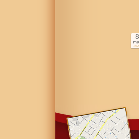
8
ma
202