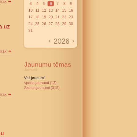
airāk
3
4
5
6
7
8
9
10
11
12
13
14
15
16
17
18
19
20
21
22
23
24
25
26
27
28
29
30
a uz
31
2026
airāk
Jaunumu tēmas
Jaunumi:
Visi jaunumi
sporta jaunumi (13)
Skolas jaunumi (315)
airāk
bu