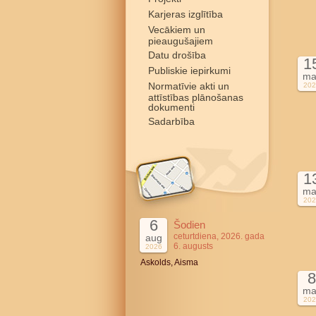
Karjeras izglītība
Vecākiem un
pieaugušajiem
Datu drošība
1
Publiskie iepirkumi
ma
Normatīvie akti un
202
attīstības plānošanas
dokumenti
Sadarbība
1
ma
202
6
Šodien
ceturtdiena, 2026. gada
aug
6. augusts
2026
Askolds, Aisma
8
ma
202