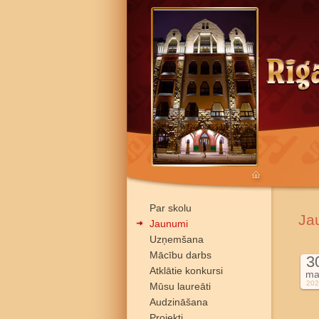
Par skolu
Ja
Jaunumi
Uzņemšana
Mācību darbs
3
Atklātie konkursi
ma
202
Mūsu laureāti
Audzināšana
Projekti