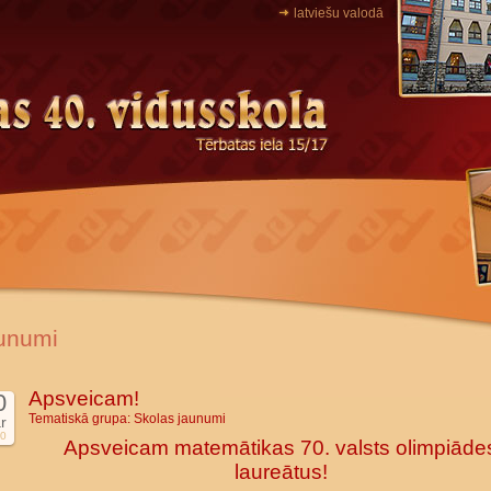
latviešu valodā
unumi
Apsveicam!
0
Tematiskā grupa:
Skolas jaunumi
r
0
Apsveicam matemātikas 70. valsts olimpiāde
laureātus!