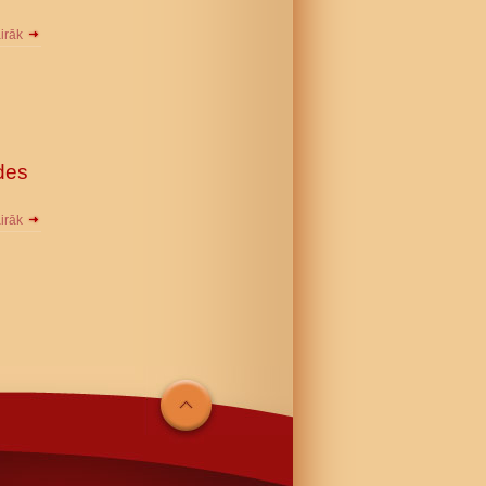
airāk
des
airāk