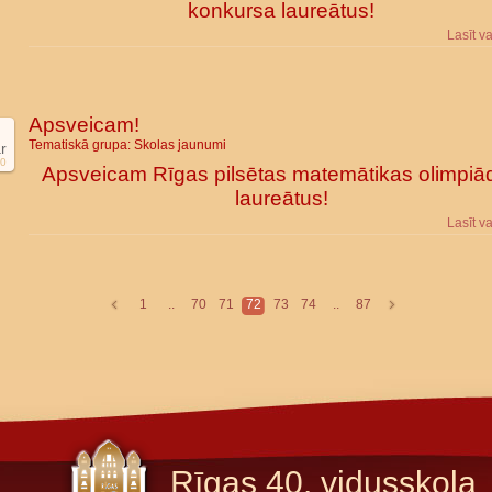
konkursa laureātus!
Lasīt v
Apsveicam!
Tematiskā grupa:
Skolas jaunumi
r
0
Apsveicam Rīgas pilsētas matemātikas olimpiā
laureātus!
Lasīt v
1
..
70
71
72
73
74
..
87
Rīgas 40. vidusskola