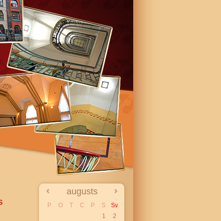
augusts
s
P
O
T
C
P
S
Sv
1
2