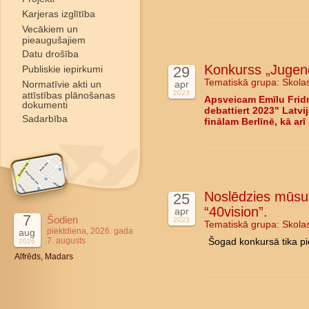
Karjeras izglītība
Vecākiem un
pieaugušajiem
Datu drošība
Konkurss „Jugend 
Publiskie iepirkumi
29
Tematiskā grupa:
Skola
Normatīvie akti un
apr
2023
attīstības plānošanas
Apsveicam Emīlu Frid
dokumenti
debattiert 2023" Latvi
Sadarbība
finālam Berlīnē, kā ar
Noslēdzies mūsu 
25
“40vision”.
apr
7
Šodien
2023
Tematiskā grupa:
Skola
piektdiena, 2026. gada
aug
7. augusts
Šogad konkursā tika pi
2026
Alfrēds, Madars