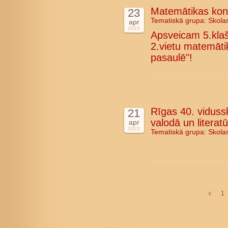
Matemātikas konk
23
Tematiskā grupa:
Skola
apr
2023
Apsveicam 5.kla
2.vietu matemāti
pasaulē"!
Rīgas 40. vidussk
21
valodā un literat
apr
2023
Tematiskā grupa:
Skola
1