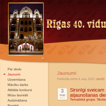
Par skolu
Jaunumi
Jaunumi
Publicētie pirms 4. aug. 2023. (
atcelt
)
Uzņemšana
Mācību darbs
Sirsnīgi sveicam
3
Atklātie konkursi
atjaunošanas die
mai
Mūsu laureāti
2023
Tematiskā grupa:
Skola
Audzināšana
Projekti