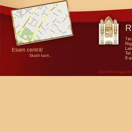
R
Tēr
Rīg
Lat
Esam centrā!
Tel
Skatīt karti...
E-p
2010-2026 © Rīgas 40. 