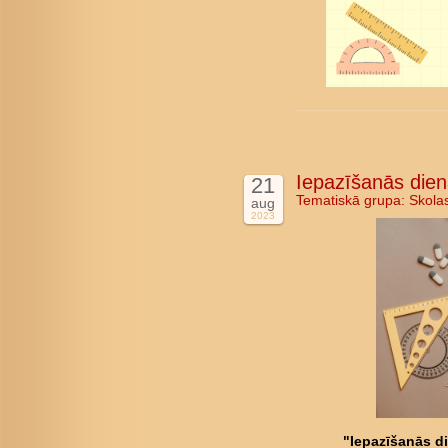
Iepazīšanās dien
21
Tematiskā grupa:
Skola
aug
2023
"Iepazīšanās d