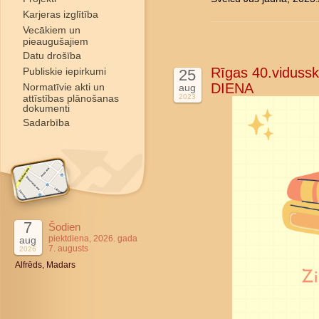
Karjeras izglītība
Vecākiem un
pieaugušajiem
Datu drošība
Rīgas 40.viduss
Publiskie iepirkumi
25
DIENA
Normatīvie akti un
aug
attīstības plānošanas
2023
dokumenti
Sadarbība
7
Šodien
piektdiena, 2026. gada
aug
7. augusts
2026
Alfrēds, Madars