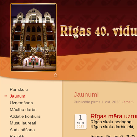
Par skolu
Jaunumi
Jaunumi
Publicētie pirms 1. okt. 2023. (
atcelt
)
Uzņemšana
Mācību darbs
Rīgas mēra uzr
1
Atklātie konkursi
Rīgas skolu pedagogi,
sep
Mūsu laureāti
Rīgas skolu darbinieki,
2023
Audzināšana
Projekti
Sveicu Jūs jaunā, 2023