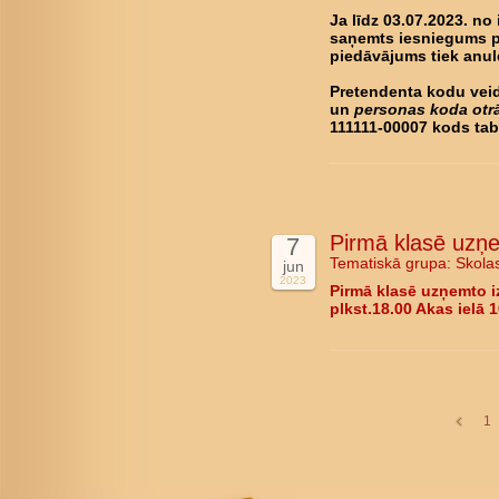
Ja līdz 03.07.2023. no
saņemts iesniegums pa
piedāvājums tiek anul
Pretendenta kodu ve
un
personas koda otrā
111111-00007 kods ta
Pirmā klasē uzņe
7
Tematiskā grupa:
Skola
jun
2023
Pirmā klasē uzņemto i
plkst.18.00 Akas ielā 1
1