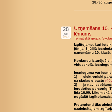
28.-30.augus
Uzņemšana 10. k
28
lēmums
jun
2023
Tematiskā grupa:
Skola
Izglītojamo, kuri ietei
jūnija, 3.jūlijā iesnie
uzņemšanu 10. klasē.
Konkursu izturējušie i
vidusskolā, iesniegum
Iesniegumu var iesnie
1) elektroniski parak
uz skolas e-pastu
r40
2) ja nav iespējams 
ierodoties personīgi T
līdz 16.00. Likumiskā 
nogādāt izglītojamais.
Pretendenti tiks aicin
uzaicinātajiem izglīto