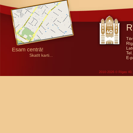
R
Tēr
Rīg
Lat
Esam centrā!
Tel
Skatīt karti...
E-p
2010-2026 © Rīgas 40. 