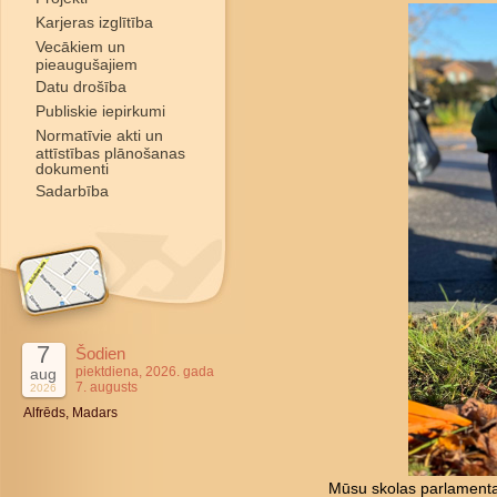
Karjeras izglītība
Vecākiem un
pieaugušajiem
Datu drošība
Publiskie iepirkumi
Normatīvie akti un
attīstības plānošanas
dokumenti
Sadarbība
7
Šodien
piektdiena, 2026. gada
aug
7. augusts
2026
Alfrēds, Madars
Mūsu skolas parlamenta 