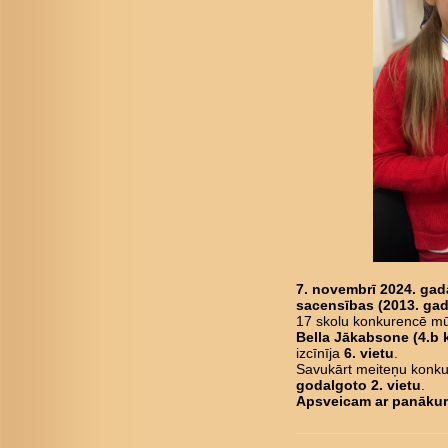
7. novembrī 2024. gad
sacensības (2013. gad
17 skolu konkurencē mū
Bella Jākabsone (4.b 
izcīnīja
6. vietu
.
Savukārt meiteņu konk
godalgoto 2. vietu
.
Apsveicam ar panāku