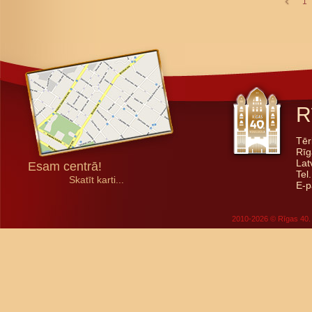
1
R
Tēr
Rīg
Lat
Esam centrā!
Tel
Skatīt karti...
E-p
2010-2026 © Rīgas 40. 