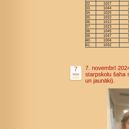
32.
1027
33.
1044
34.
1025
35.
1022
36.
1012
37.
1023
38.
1045
39.
1047
40.
1004
41.
1032
7. novembrī 2024
7
starpskolu šaha 
nov
2024
un jaunāki).