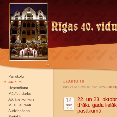
Par skolu
Jaunumi
Jaunumi
Publicētie pirms 16. dec. 2024. (
atcelt
)
Uzņemšana
Mācību darbs
22. un 23. oktob
14
Atklātie konkursi
tīrāku gada lielā
nov
Mūsu laureāti
2024
pasākumā.
Audzināšana
Projekti