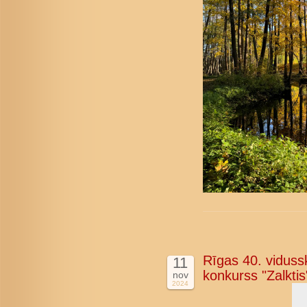
Rīgas 40. vidussk
11
konkurss "Zalktis"
nov
2024