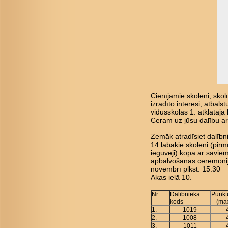
Cienījamie skolēni, skol
izrādīto interesi, atbal
vidusskolas 1. atklātajā 
Ceram uz jūsu dalību a
Zemāk atradīsiet dalībn
14 labākie skolēni (pirm
ieguvēji) kopā ar saviem 
apbalvošanas ceremonij
novembrī plkst. 15.30
Akas ielā 10.
Nr.
Dalībnieka
Punkt
kods
(ma
1.
1019
2.
1008
3.
1011