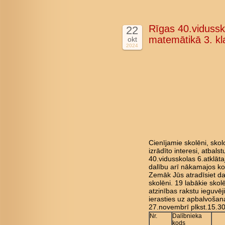
Rīgas 40.vidussk
22
matemātikā 3. kl
okt
2024
Cienījamie skolēni, skol
izrādīto interesi, atbal
40.vidusskolas 6.atklāt
dalību arī nākamajos k
Zemāk Jūs atradīsiet da
skolēni. 19 labākie skol
atzinības rakstu ieguvēji
ierasties uz apbalvoša
27.novembrī plkst.15.30
Nr.
Dalībnieka
kods