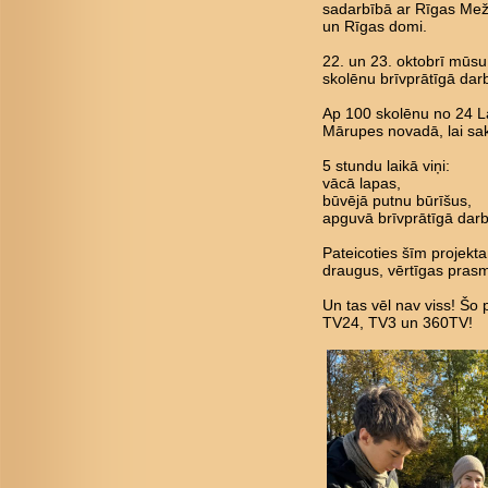
sadarbībā ar Rīgas Mež
un Rīgas domi.
22. un 23. oktobrī mūsu 
skolēnu brīvprātīgā da
Ap 100 skolēnu no 24 La
Mārupes novadā, lai sak
5 stundu laikā viņi:
vācā lapas,
būvējā putnu būrīšus,
apguvā brīvprātīgā dar
Pateicoties šīm projekta
draugus, vērtīgas prasm
Un tas vēl nav viss! Šo
TV24, TV3 un 360TV!