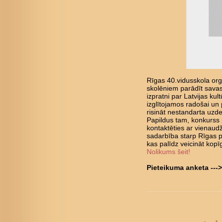
Rīgas 40.vidusskola orga
skolēniem parādīt savas
izpratni par Latvijas kul
izglītojamos radošai un 
risināt nestandarta uz
Papildus tam, konkurss 
kontaktēties ar vienaudž
sadarbība starp Rīgas p
kas palīdz veicināt kopīg
Nolikums šeit!
Pieteikuma anketa ---