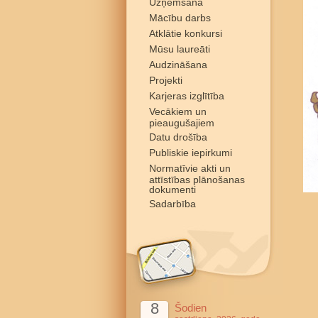
Uzņemšana
Mācību darbs
Atklātie konkursi
Mūsu laureāti
Audzināšana
Projekti
Karjeras izglītība
Vecākiem un
pieaugušajiem
Datu drošība
Publiskie iepirkumi
Normatīvie akti un
attīstības plānošanas
dokumenti
Sadarbība
8
Šodien