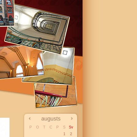
augusts
P
O
T
C
P
S
Sv
1
2