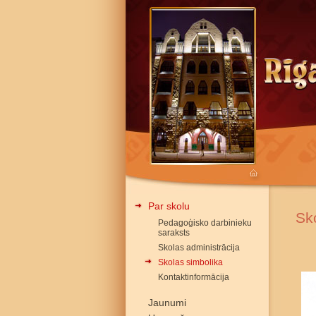
Par skolu
Sk
Pedagoģisko darbinieku
saraksts
Skolas administrācija
Skolas simbolika
Kontaktinformācija
Jaunumi