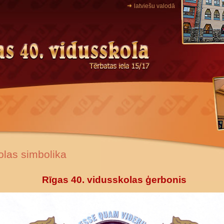
latviešu valodā
olas simbolika
Rīgas 40. vidusskolas ģerbonis