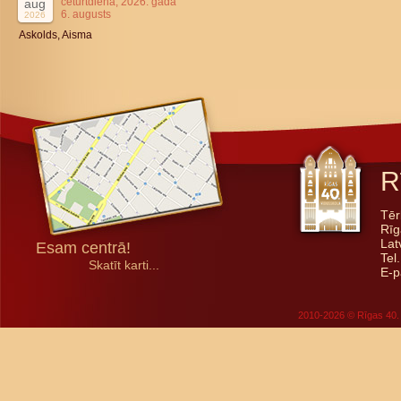
ceturtdiena, 2026. gada
aug
6. augusts
2026
Askolds, Aisma
R
Tēr
Rīg
Lat
Esam centrā!
Tel
Skatīt karti...
E-p
2010-2026 © Rīgas 40. 