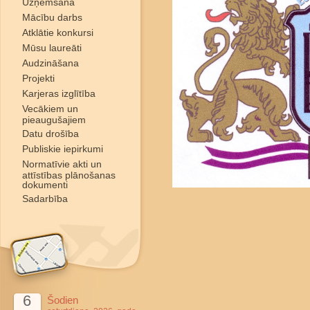
Uzņemšana
Mācību darbs
Atklātie konkursi
Mūsu laureāti
Audzināšana
Projekti
Karjeras izglītība
Vecākiem un
pieaugušajiem
Datu drošība
Publiskie iepirkumi
Normatīvie akti un
attīstības plānošanas
dokumenti
Sadarbība
6
Šodien