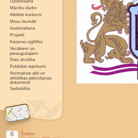
Uzņemšana
Mācību darbs
Atklātie konkursi
Mūsu laureāti
Audzināšana
Projekti
Karjeras izglītība
Vecākiem un
pieaugušajiem
Datu drošība
Publiskie iepirkumi
Normatīvie akti un
attīstības plānošanas
dokumenti
Sadarbība
6
Šodien