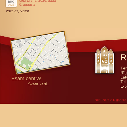
ceturtdiena, 2026. gada
aug
6. augusts
2026
Askolds, Aisma
R
Tēr
Rīg
Lat
Esam centrā!
Tel
Skatīt karti...
E-p
2010-2026 © Rīgas 40. 