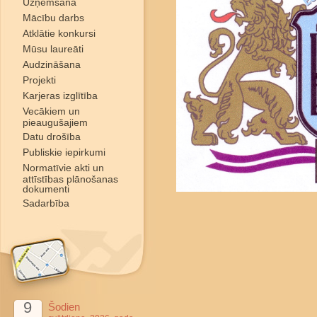
Uzņemšana
Mācību darbs
Atklātie konkursi
Mūsu laureāti
Audzināšana
Projekti
Karjeras izglītība
Vecākiem un
pieaugušajiem
Datu drošība
Publiskie iepirkumi
Normatīvie akti un
attīstības plānošanas
dokumenti
Sadarbība
9
Šodien