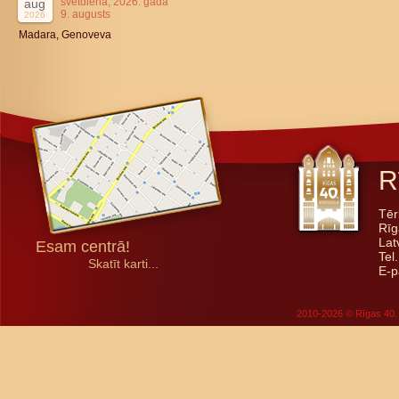
svētdiena, 2026. gada
aug
9. augusts
2026
Madara, Genoveva
R
Tēr
Rīg
Lat
Esam centrā!
Tel
Skatīt karti...
E-p
2010-2026 © Rīgas 40. 