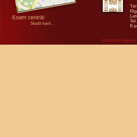
Tēr
Rīg
Lat
Esam centrā!
Tel
Skatīt karti...
E-p
2010-2026 © Rīgas 40. 