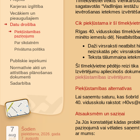
Tīmekļvietnei veikts Vienkāršo
sagatavotās “Vadlīnijas iestāžu
Karjeras izglītība
ievērošanas ietekmes izvērtēš
Vecākiem un
pieaugušajiem
Cik piekļūstama ir šī tīmekļviet
Datu drošība
Rīgas 40. vidusskolas tīmekļvie
Piekļūstamības
paziņojums
minēto iemeslu dēļ. Neatbilstī
Par sīkdatnēm
Daži virsraksti neatbilst hi
Privātuma politika
neizskatās pēc virsrakst
Teksta tālummaiņa ietekmē
Publiskie iepirkumi
Šī tīmekļvietne pēdējo reizi tika
Normatīvie akti un
Izvērtējumu apliecinošs dokum
attīstības plānošanas
dokumenti
piekļūstamības izvērtējums
Sadarbība
Piekļūstamības alternatīvas
Lai saņemtu saturu, kas šobrīd
40. vidusskolu rakstot: r40vs@r
Atsauksmēm un saziņai
Ja Jūs konstatējat kādas probl
paziņojumā vai vēlaties saņemt 
7
Šodien
ar mums:
piektdiena, 2026. gada
aug
7. augusts
2026