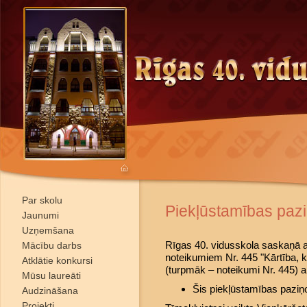
Par skolu
Piekļūstamības paz
Jaunumi
Uzņemšana
Rīgas 40. vidusskola saskaņā ar
Mācību darbs
noteikumiem Nr. 445 "Kārtība, kā
Atklātie konkursi
(turpmāk – noteikumi Nr. 445) 
Mūsu laureāti
Šis piekļūstamības paziņ
Audzināšana
Projekti