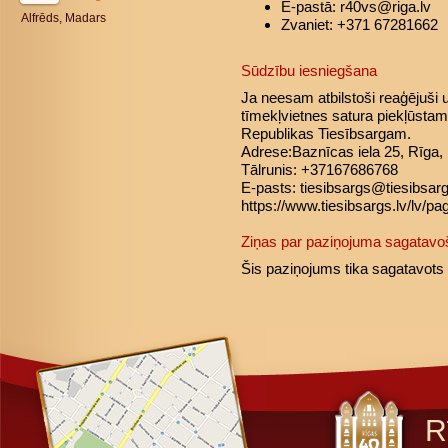
E-pastā: r40vs@riga.lv
Alfrēds, Madars
Zvaniet: +371 67281662
Sūdzību iesniegšana
Ja neesam atbilstoši reaģējuši
tīmekļvietnes satura piekļūstamī
Republikas Tiesībsargam.
Adrese:Baznīcas iela 25, Rīga,
Tālrunis: +37167686768
E-pasts: tiesibsargs@tiesibsarg
https://www.tiesibsargs.lv/lv/pa
Ziņas par paziņojuma sagatav
Šis paziņojums tika sagatavots
R