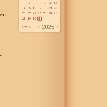
7
8
9
10
11
12
13
14
15
16
17
18
19
20
21
22
23
24
25
26
27
meslu
28
29
30
31
2025
šodiena
olu
i