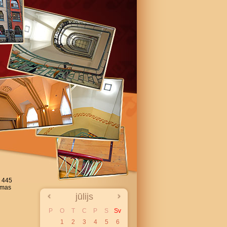
. 445
ņemas
jūlijs
P
O
T
C
P
S
Sv
1
2
3
4
5
6