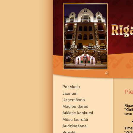
Par skolu
Pi
Jaunumi
Uzņemšana
Rīgas
Mācību darbs
"Kārt
Atklātie konkursi
savu 
Mūsu laureāti
Audzināšana
Tīmek
Projekti
“Vadl