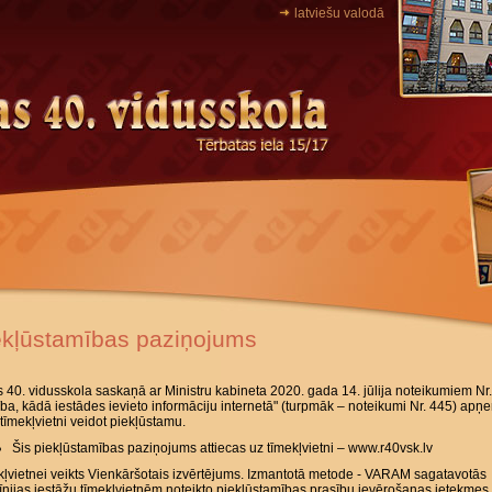
latviešu valodā
ekļūstamības paziņojums
 40. vidusskola saskaņā ar Ministru kabineta 2020. gada 14. jūlija noteikumiem Nr
ība, kādā iestādes ievieto informāciju internetā" (turpmāk – noteikumi Nr. 445) ap
tīmekļvietni veidot piekļūstamu.
Šis piekļūstamības paziņojums attiecas uz tīmekļvietni – www.r40vsk.lv
ļvietnei veikts Vienkāršotais izvērtējums. Izmantotā metode - VARAM sagatavotās
īnijas iestāžu tīmekļvietnēm noteikto piekļūstamības prasību ievērošanas ietekmes