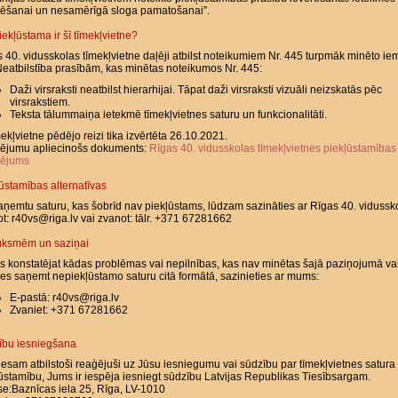
tēšanai un nesamērīgā sloga pamatošanai”.
iekļūstama ir šī tīmekļvietne?
 40. vidusskolas tīmekļvietne daļēji atbilst noteikumiem Nr. 445 turpmāk minēto ie
Neatbilstība prasībām, kas minētas noteikumos Nr. 445:
Daži virsraksti neatbilst hierarhijai. Tāpat daži virsraksti vizuāli neizskatās pēc
virsrakstiem.
Teksta tālummaiņa ietekmē tīmekļvietnes saturu un funkcionalitāti.
mekļvietne pēdējo reizi tika izvērtēta 26.10.2021.
tējumu apliecinošs dokuments:
Rīgas 40. vidusskolas tīmekļvietnes piekļūstamības
tējums
ūstamības alternatīvas
aņemtu saturu, kas šobrīd nav piekļūstams, lūdzam sazināties ar Rīgas 40. vidussk
ot: r40vs@riga.lv vai zvanot: tālr. +371 67281662
uksmēm un saziņai
s konstatējat kādas problēmas vai nepilnības, kas nav minētas šajā paziņojumā va
ies saņemt nepiekļūstamo saturu citā formātā, sazinieties ar mums:
E-pastā: r40vs@riga.lv
Zvaniet: +371 67281662
ību iesniegšana
esam atbilstoši reaģējuši uz Jūsu iesniegumu vai sūdzību par tīmekļvietnes satura
ūstamību, Jums ir iespēja iesniegt sūdzību Latvijas Republikas Tiesībsargam.
e:Baznīcas iela 25, Rīga, LV-1010