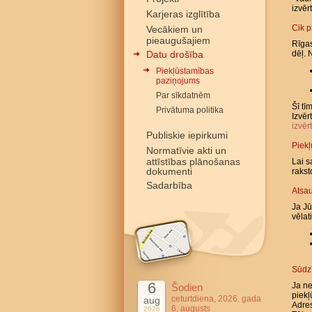
izvēr
Karjeras izglītība
Cik p
Vecākiem un
pieaugušajiem
Rīgas
Datu drošība
dēļ. 
Piekļūstamības
paziņojums
Par sīkdatnēm
Šī tī
Privātuma politika
Izvēr
izvēr
Publiskie iepirkumi
Piekļ
Normatīvie akti un
attīstības plānošanas
Lai s
dokumenti
rakst
Sadarbība
Atsa
Ja Jū
vēlat
Sūdz
6
Ja ne
Šodien
piekļ
ceturtdiena, 2026. gada
aug
Adres
6. augusts
2026