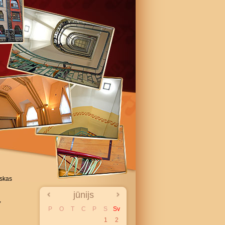
iskas
jūnijs
,
P
O
T
C
P
S
Sv
1
2