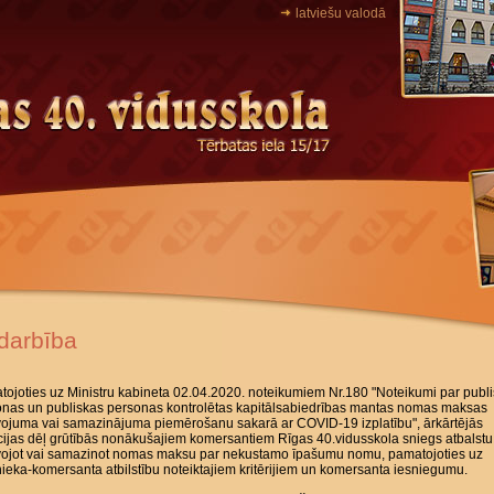
latviešu valodā
darbība
ojoties uz Ministru kabineta 02.04.2020. noteikumiem Nr.180 "Noteikumi par publ
onas un publiskas personas kontrolētas kapitālsabiedrības mantas nomas maksas
vojuma vai samazinājuma piemērošanu sakarā ar COVID-19 izplatību", ārkārtējās
cijas dēļ grūtībās nonākušajiem komersantiem Rīgas 40.vidusskola sniegs atbalstu
īvojot vai samazinot nomas maksu par nekustamo īpašumu nomu, pamatojoties uz
eka-komersanta atbilstību noteiktajiem kritērijiem un komersanta iesniegumu.