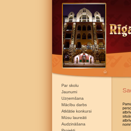
Par skolu
Sa
Jaunumi
Uzņemšana
Pamat
Mācību darbs
pers
Atklātie konkursi
atbrī
situā
Mūsu laureāti
atbr
Audzināšana
nomni
Projekti