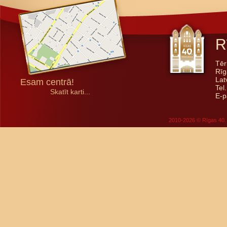
R
Tēr
Rīg
Lat
Esam centrā!
Tel
Skatīt karti...
E-p
2010-2026 © Rīgas 40. 