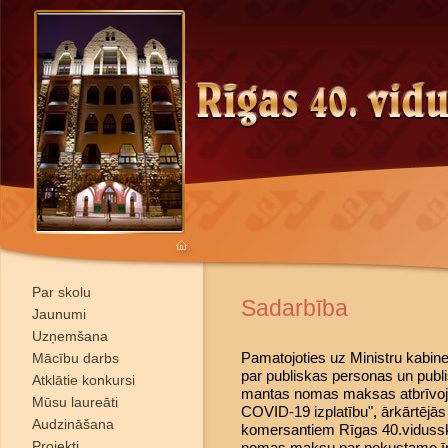
Par skolu
Sadarbība
Jaunumi
Uzņemšana
Pamatojoties uz Ministru kabin
Mācību darbs
par publiskas personas un publ
Atklātie konkursi
mantas nomas maksas atbrīvoj
Mūsu laureāti
COVID-19 izplatību", ārkārtējās
Audzināšana
komersantiem Rīgas 40.vidussko
Projekti
nomas maksu par nekustamo ī