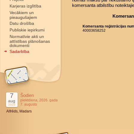
komersanta atbilstību noteiktaj
Karjeras izglītība
Vecākiem un
Komersant
pieaugušajiem
Datu drošība
Komersanta reģistrācijas nu
Publiskie iepirkumi
40003658252
Normatīvie akti un
attīstības plānošanas
dokumenti
Sadarbība
7
Šodien
piektdiena, 2026. gada
aug
7. augusts
2026
Alfrēds, Madars