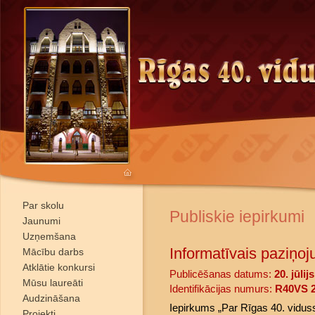
Par skolu
Publiskie iepirkumi
Jaunumi
Uzņemšana
Informatīvais paziņoj
Mācību darbs
Atklātie konkursi
Publicēšanas datums:
20. jūlij
Mūsu laureāti
Identifikācijas numurs:
R40VS 2
Audzināšana
Iepirkums „Par Rīgas 40. vidus
Projekti