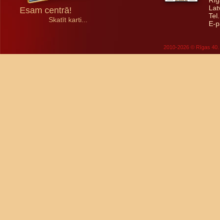
Rīg
Lat
Esam centrā!
Tel
Skatīt karti...
E-p
2010-2026 © Rīgas 40. 