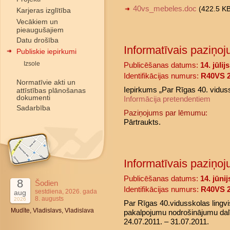
40vs_mebeles.doc
(422.5 K
Karjeras izglītība
Vecākiem un
pieaugušajiem
Datu drošība
Informatīvais paziņoj
Publiskie iepirkumi
Izsole
Publicēšanas datums:
14. jūlij
Identifikācijas numurs:
R40VS 2
Normatīvie akti un
Iepirkums „Par Rīgas 40. vidus
attīstības plānošanas
dokumenti
Informācija pretendentiem
Sadarbība
Paziņojums par lēmumu:
Pārtraukts.
Informatīvais paziņoj
Publicēšanas datums:
14. jūni
8
Šodien
Identifikācijas numurs:
R40VS 2
sestdiena, 2026. gada
aug
8. augusts
2026
Par Rīgas 40.vidusskolas lingv
Mudīte, Vladislavs, Vladislava
pakalpojumu nodrošinājumu dalīb
24.07.2011. – 31.07.2011.