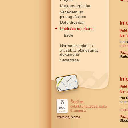
4
Karjeras izglītība
Vecākiem un
pieaugušajiem
Inf
Datu drošība
Publiskie iepirkumi
Publ
Izsole
Ident
Iepir
Normatīvie akti un
Infor
attīstības plānošanas
Pazi
dokumenti
Pārtr
Sadarbība
Inf
Publ
Ident
Par R
6
Šodien
nodro
ceturtdiena, 2026. gada
aug
Instr
6. augusts
2026
Pazi
Askolds, Aisma
Slēgt