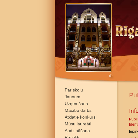
Par skolu
Pub
Jaunumi
Uzņemšana
Inf
Mācību darbs
Atklātie konkursi
Publ
Mūsu laureāti
Ident
Audzināšana
Iepir
Projekti