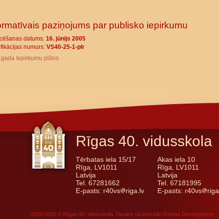
ormatīvais paziņojums par publisko iepirkumu
icēšanas datums:
16. jūnijs 2005
ifikācijas numurs:
VS40-25-1-plr
.gada Iepirkumu plāns
Rīgas 40. vidusskola
Tērbatas iela 15/17
Akas iela 10
Rīga, LV1011
Rīga, LV1011
Latvija
Latvija
Tel. 67281662
Tel. 67181995
E-pasts: r40vs
riga.lv
E-pasts: r40vs
riga
2010-2026 © Rīgas 40. vidusskola. Dizains un izstrāde
Ozmax Development
.