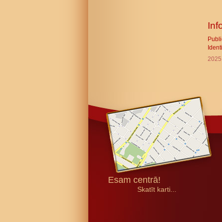
Inf
Publ
Ident
2025
Esam centrā!
Skatīt karti...