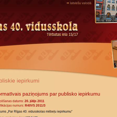
latviešu valodā
liskie iepirkumi
ormatīvais paziņojums par publisko iepirkumu
icēšanas datums:
20. jūlijs 2011
ifikācijas numurs:
R40VS 2011/3
kums „Par Rīgas 40. vidusskolas mēbeļu iepirkumu”