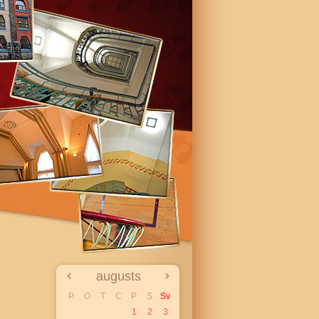
augusts
P
O
T
C
P
S
Sv
1
2
3