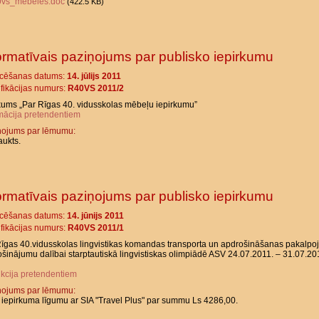
0vs_mebeles.doc
(422.5 KB)
ormatīvais paziņojums par publisko iepirkumu
icēšanas datums:
14. jūlijs 2011
ifikācijas numurs:
R40VS 2011/2
kums „Par Rīgas 40. vidusskolas mēbeļu iepirkumu”
mācija pretendentiem
ņojums par lēmumu:
aukts.
ormatīvais paziņojums par publisko iepirkumu
icēšanas datums:
14. jūnijs 2011
ifikācijas numurs:
R40VS 2011/1
īgas 40.vidusskolas lingvistikas komandas transporta un apdrošināšanas pakalp
šinājumu dalībai starptautiskā lingvistiskas olimpiādē ASV 24.07.2011. – 31.07.20
ukcija pretendentiem
ņojums par lēmumu:
 iepirkuma līgumu ar SIA "Travel Plus" par summu Ls 4286,00.