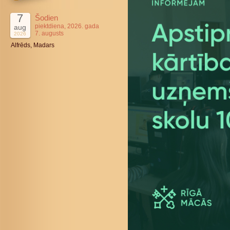
7
Šodien
piektdiena, 2026. gada
aug
7. augusts
2026
Alfrēds, Madars