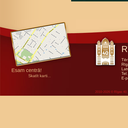
R
Tēr
Rīg
Lat
Esam centrā!
Tel
Skatīt karti...
E-p
2010-2026 © Rīgas 40. 