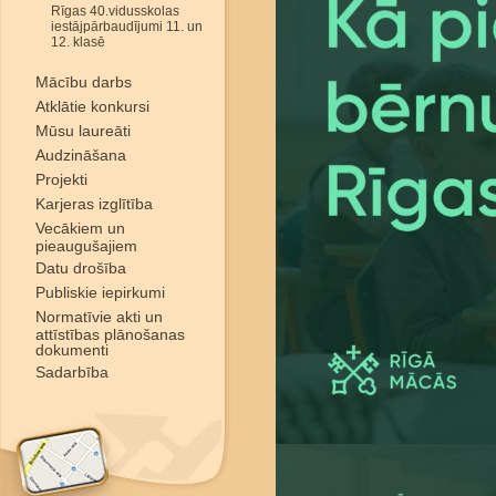
Rīgas 40.vidusskolas
iestājpārbaudījumi 11. un
12. klasē
Mācību darbs
Atklātie konkursi
Mūsu laureāti
Audzināšana
Projekti
Karjeras izglītība
Vecākiem un
pieaugušajiem
Datu drošība
Publiskie iepirkumi
Normatīvie akti un
attīstības plānošanas
dokumenti
Sadarbība