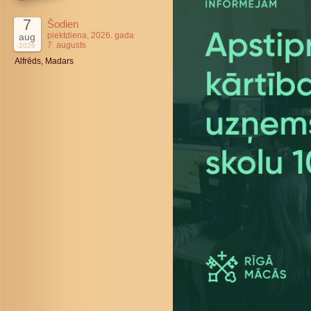
7
Šodien
piektdiena, 2026. gada
aug
7. augusts
2026
Alfrēds, Madars