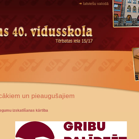
latviešu valodā
cākiem un pieaugušajiem
iegumu izskatīšanas kārtība