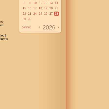
8
9
10
11
12
13
14
15
16
17
18
19
20
21
22
23
24
25
26
27
28
29
30
sos
iem
2026
šodiena
alodā
tkartes