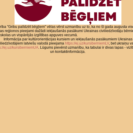
rība "Gribu palīdzēt bēgļiem" vēlas vērst uzmanību uz to, ka no šī gada augusta vi
jas reģionos pieejami dažādi iekļaušanās pasākumi Ukrainas civiliedzīvotāju bērn
skolas un vispārējās izglītības apguves vecumā.
Informācija par kultūrorientācijas kursiem un iekļaušanās pasākumiem Ukrainas
iliedzīvotājiem latviešu valodā pieejama
https://ej.uz/kursiberniemLV
, bet ukraiņu v
s://ej.uz/kursiberniemUA
. Lūgums pievērst uzmanību, ka tabulai ir divas lapas - vizī
un kontaktinformācija.