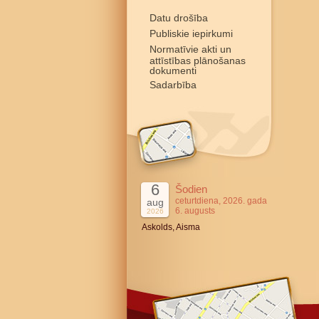
Datu drošība
Publiskie iepirkumi
Normatīvie akti un
attīstības plānošanas
dokumenti
Sadarbība
6
Šodien
ceturtdiena, 2026. gada
aug
6. augusts
2026
Askolds, Aisma