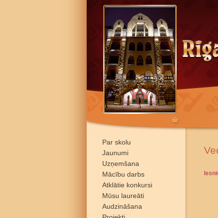
Par skolu
Ve
Jaunumi
Uzņemšana
Iesn
Mācību darbs
Atklātie konkursi
Mūsu laureāti
Audzināšana
Projekti