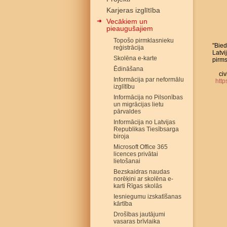
Karjeras izglītība
Vecākiem un
pieaugušajiem
Topošo pirmklasnieku
"Bied
reģistrācija
Latvi
Skolēna e-karte
pirms
Ēdināšana
civ
Informācija par neformālu
http
izglītību
Informācija no Pilsonības
un migrācijas lietu
pārvaldes
Informācija no Latvijas
Republikas Tiesībsarga
biroja
Microsoft Office 365
licences privātai
lietošanai
Bezskaidras naudas
norēķini ar skolēna e-
karti Rīgas skolās
Iesniegumu izskatīšanas
kārtība
Drošības jautājumi
vasaras brīvlaika