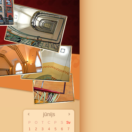
jūnijs
P
O
T
C
P
S
Sv
1
2
3
4
5
6
7