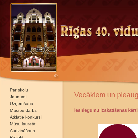
Par skolu
Vecākiem un pieau
Jaunumi
Uzņemšana
Iesniegumu izskatīšanas kārt
Mācību darbs
Atklātie konkursi
Mūsu laureāti
Audzināšana
Projekti