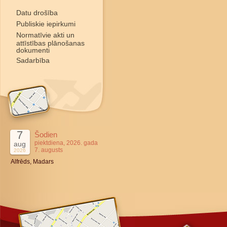
Datu drošība
Publiskie iepirkumi
Normatīvie akti un
attīstības plānošanas
dokumenti
Sadarbība
7
Šodien
piektdiena, 2026. gada
aug
7. augusts
2026
Alfrēds, Madars