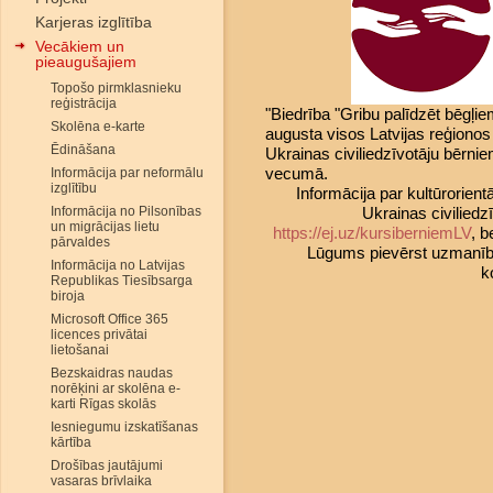
Karjeras izglītība
Vecākiem un
pieaugušajiem
Topošo pirmklasnieku
reģistrācija
"Biedrība "Gribu palīdzēt bēgļi
Skolēna e-karte
augusta visos Latvijas reģiono
Ēdināšana
Ukrainas civiliedzīvotāju bērni
vecumā.
Informācija par neformālu
izglītību
Informācija par kultūrorie
Informācija no Pilsonības
Ukrainas civiliedz
un migrācijas lietu
https://ej.uz/kursiberniemLV
, 
pārvaldes
Lūgums pievērst uzmanību, 
Informācija no Latvijas
k
Republikas Tiesībsarga
biroja
Microsoft Office 365
licences privātai
lietošanai
Bezskaidras naudas
norēķini ar skolēna e-
karti Rīgas skolās
Iesniegumu izskatīšanas
kārtība
Drošības jautājumi
vasaras brīvlaika