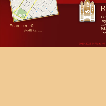
R
Tēr
Rīg
Lat
Esam centrā!
Tel
Skatīt karti...
E-p
2010-2026 © Rīgas 40. 