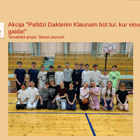
Akcija "Palīdzi Dakterim Klaunam būt tur, kur viņu
gaida!"
r
6
Tematiskā grupa:
Skolas jaunumi