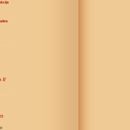
akcija
ailes
o
II
un
to