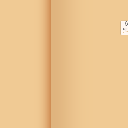
6
ap
202