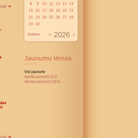
8
9
10
11
12
13
14
airāk
15
16
17
18
19
20
21
22
23
24
25
26
27
28
29
30
”
2026
šodiena
Jaunumu tēmas
as
Jaunumi:
Visi jaunumi
sporta jaunumi (13)
Skolas jaunumi (315)
odas
ir
airāk