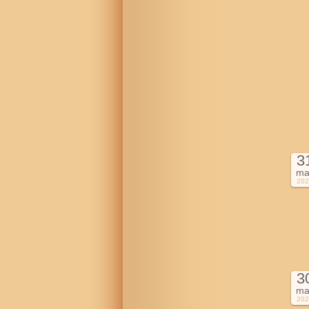
3
ma
202
3
ma
202