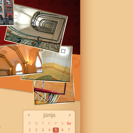
jūnijs
P
O
T
C
P
S
Sv
s
1
2
3
4
5
6
7