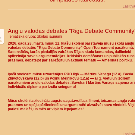
Lasīt v
Angļu valodas debates “Riga Debate Community
Tematiskā grupa:
Skolas jaunumi
r
6
2026. gada 28. martā mūsu 12. klašu skolēni pārstāvēja mūsu skolu angļu
valodas debatēs “Riga Debate Community” Open Tournament pasākumā.
Sacensībās, kurās piedalījās vairākas Rīgas skolu komandas, dalībnieki
apliecināja savas argumentācijas, kritiskās domāšanas un publiskās run
prasmes, debatējot par sarežģītu un aktuālu tematu — Amerikas politiku.
Īpaši sveicam mūsu uzvarētājus PRO līgā — Mārtiņu Vanagu (12.a), Basia
Zhivotovskaya (12.b) un Poļinu Meļņikovu (12.a) — ar
1. vietu
un izciliem
panākumiem angļu valodas debatēs. Savukārt Mārtiņš Vanags saņēma arī
individuālu diplomu par izcilu sniegumu!
Mūsu skolēni apliecināja augstu sagatavotības līmeni, teicamas angļu val
prasmes un spēju pārliecinoši un argumentēti aizstāvēt savu viedokli. Viņi 
patiesi malači, un mēs ar viņiem lepojamies!
Lasīt v