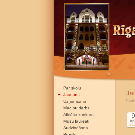
Par skolu
Ja
Jaunumi
Publi
Uzņemšana
Mācību darbs
9
Atklātie konkursi
ap
Mūsu laureāti
202
Audzināšana
Projekti