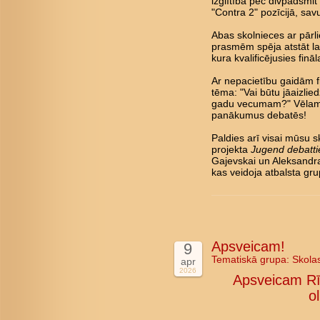
izglītība pēc divpadsmi
"Contra 2" pozīcijā, savu
Abas skolnieces ar pārl
prasmēm spēja atstāt lab
kura kvalificējusies fin
Ar nepacietību gaidām fin
tēma: "Vai būtu jāaizlie
gadu vecumam?" Vēlam 
panākumus debatēs!
Paldies arī visai mūsu s
projekta
Jugend debatti
Gajevskai un Aleksandra
kas veidoja atbalsta gru
Apsveicam!
9
Tematiskā grupa:
Skola
apr
2026
Apsveicam Rī
o