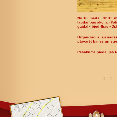
No 18. marta līdz 31. 
labdarības akcija «Pal
gaida!» biedrības «Dr
Organizācija jau vair
pārvarēt bailes un str
Pasākumā piedalījās R
1