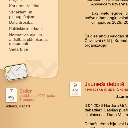
Apsveicam uzvarētāj
Karjeras izglītība
Vecākiem un
1.-2. vietu ieguvēji pā
pieaugušajiem
pašvaldības angļu valo
Datu drošība
olimpiādes 2026.-202
Publiskie iepirkumi
Normatīvie akti un
Paldies angļu valodas sk
attīstības plānošanas
Čuviļovai (5.kl.), Karina
dokumenti
organizāciju!
Sadarbība
Jaunieši debatē: 
9
Tematiskā grupa:
Skola
7
apr
Šodien
2026
piektdiena, 2026. gada
aug
Jaunie
7. augusts
2026
8.04.2026 Herdera Grīz
Alfrēds, Madars
debattiert" Latvijas pus
skolnieces - Darja Veļen
Debašu tēma bija: vai La