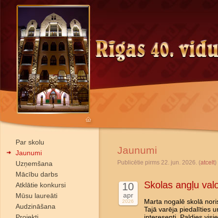
Par skolu
Jaunumi
Jaunumi
Publicētie pirms 22. jun. 2026. (
atcelt
)
Uzņemšana
Mācību darbs
Skolas angļu val
10
Atklātie konkursi
apr
Mūsu laureāti
Marta nogalē skolā nori
2026
Audzināšana
Tajā varēja piedalīties 
Projekti
interesenti. Paldies vis