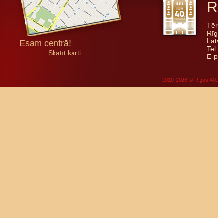
R
Tēr
Rīg
Lat
Esam centrā!
Tel
Skatīt karti...
E-p
2010-2026 © Rīgas 40. 