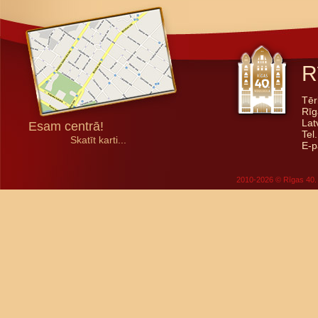
R
Tēr
Rīg
Lat
Esam centrā!
Tel
Skatīt karti...
E-p
2010-2026 © Rīgas 40. 