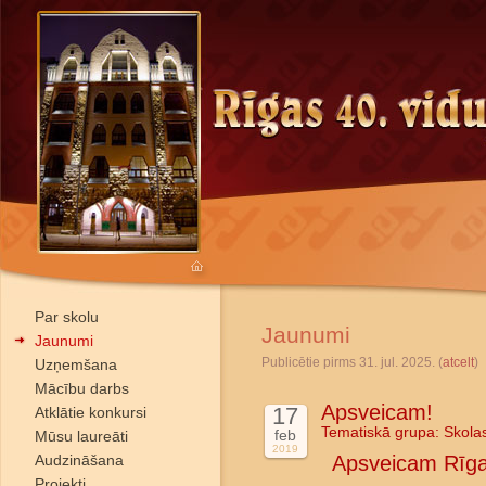
Par skolu
Jaunumi
Jaunumi
Publicētie pirms 31. jul. 2025. (
atcelt
)
Uzņemšana
Mācību darbs
Apsveicam!
17
Atklātie konkursi
Tematiskā grupa:
Skola
feb
Mūsu laureāti
2019
Audzināšana
Apsveicam Rīga
Projekti