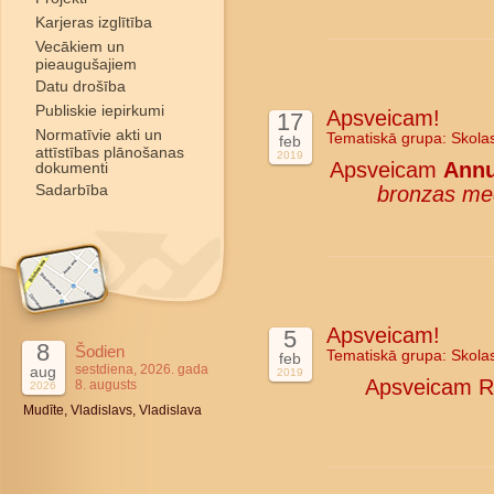
Karjeras izglītība
Vecākiem un
pieaugušajiem
Datu drošība
Publiskie iepirkumi
Apsveicam!
17
Normatīvie akti un
Tematiskā grupa:
Skola
feb
attīstības plānošanas
2019
Apsveicam
Annu
dokumenti
Sadarbība
bronzas me
Apsveicam!
5
8
Šodien
Tematiskā grupa:
Skola
feb
sestdiena, 2026. gada
aug
2019
Apsveicam Rī
8. augusts
2026
Mudīte, Vladislavs, Vladislava