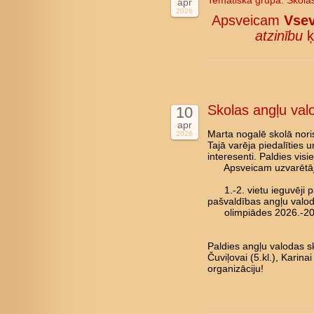
Tematiskā grupa:
Skola
apr
2026
Apsveicam
Vsev
atzinību
ķ
Skolas angļu val
10
apr
Marta nogalē skolā nori
2026
Tajā varēja piedalīties 
interesenti. Paldies vis
Apsveicam uzvarētāj
1.-2. vietu ieguvēji pā
pašvaldības angļu valo
olimpiādes 2026.-202
Paldies angļu valodas sk
Čuviļovai (5.kl.), Karina
organizāciju!