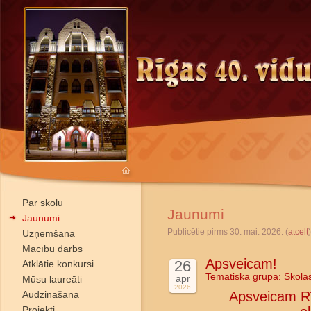
Par skolu
Jaunumi
Jaunumi
Publicētie pirms 30. mai. 2026. (
atcelt
)
Uzņemšana
Mācību darbs
Apsveicam!
26
Atklātie konkursi
Tematiskā grupa:
Skola
apr
Mūsu laureāti
2026
Audzināšana
Apsveicam Rī
Projekti