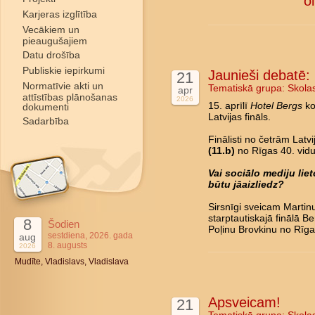
o
Karjeras izglītība
Vecākiem un
pieaugušajiem
Datu drošība
Publiskie iepirkumi
Jaunieši debatē: L
21
Normatīvie akti un
Tematiskā grupa:
Skola
apr
attīstības plānošanas
2026
15. aprīlī
Hotel Bergs
ko
dokumenti
Latvijas fināls.
Sadarbība
Finālisti no četrām Latv
(11.b)
no Rīgas 40. vidu
Vai sociālo mediju li
būtu jāaizliedz?
Sirsnīgi sveicam Marti
starptautiskajā finālā B
8
Šodien
Poļinu Brovkinu no Rīga
sestdiena, 2026. gada
aug
8. augusts
2026
Mudīte, Vladislavs, Vladislava
Apsveicam!
21