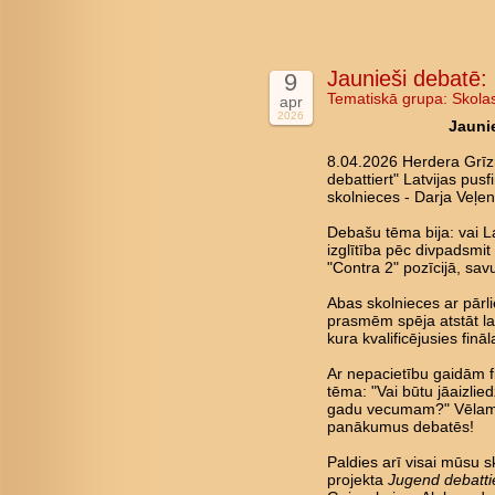
Jaunieši debatē: 
9
Tematiskā grupa:
Skola
apr
2026
Jaunie
8.04.2026 Herdera Grīz
debattiert" Latvijas pus
skolnieces - Darja Veļen
Debašu tēma bija: vai La
izglītība pēc divpadsmi
"Contra 2" pozīcijā, savu
Abas skolnieces ar pārl
prasmēm spēja atstāt lab
kura kvalificējusies fin
Ar nepacietību gaidām fin
tēma: "Vai būtu jāaizlie
gadu vecumam?" Vēlam 
panākumus debatēs!
Paldies arī visai mūsu s
projekta
Jugend debatti