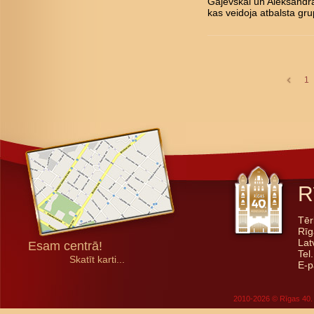
Gajevskai un Aleksandra
kas veidoja atbalsta gru
1
R
Tēr
Rīg
Lat
Esam centrā!
Tel
Skatīt karti...
E-p
2010-2026 © Rīgas 40. 