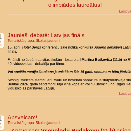
olimpiādes laureātus!
Lasīt v
Jaunieši debatē: Latvijas fināls
1
Tematiskā grupa:
Skolas jaunumi
r
6
15. aprīlī
Hotel Bergs
konferenču zālē notika konkursa
Jugend debattiert
Latvi
fināls.
Finālisti no četrām Latvijas skolām - tostarp arī
Martina Butkeviča (11.b)
no R
40. vidusskolas - debatēja par tēmu:
Vai sociālo mediju lietošana jauniešiem līdz 15 gadu vecumam būtu jāaizli
Sirsnīgi sveicam Martinu ar uzvaru un novēlam panākumus starptautiskajā fin
Berlīnē 2026. gada septembrī! Tajā viņa kopā ar Poļinu Brovkinu no Rīgas He
vidusskolas pārstāvēs Latviju.
Lasīt v
Apsveicam!
1
Tematiskā grupa:
Skolas jaunumi
r
6
Apsveicam
Vsevolodu Rudakovu (11.b)
ar ieg