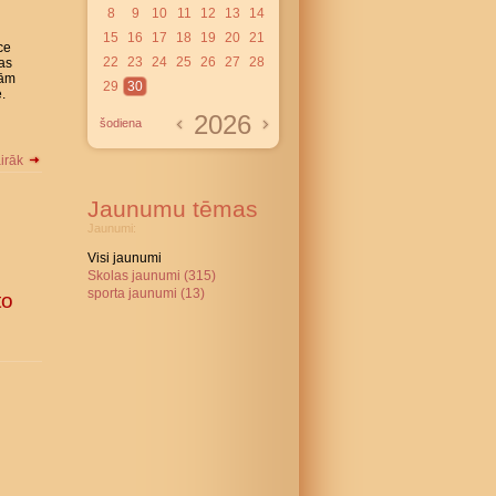
8
9
10
11
12
13
14
15
16
17
18
19
20
21
ce
22
23
24
25
26
27
28
Tas
jām
29
30
.
2026
šodiena
airāk
Jaunumu tēmas
Jaunumi:
Visi jaunumi
Skolas jaunumi (315)
sporta jaunumi (13)
to