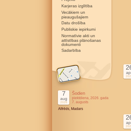
Karjeras izglītība
Vecākiem un
pieaugušajiem
Datu drošība
Publiskie iepirkumi
Normatīvie akti un
attīstības plānošanas
dokumenti
Sadarbība
2
ap
202
7
Šodien
piektdiena, 2026. gada
aug
7. augusts
2026
Alfrēds, Madars
2
ap
202