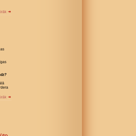
airāk
jas
īgas
edz?
ālā
rdera
airāk
ūto