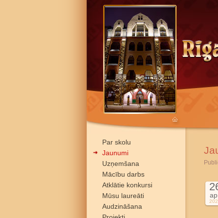
Par skolu
Ja
Jaunumi
Publi
Uzņemšana
Mācību darbs
2
Atklātie konkursi
ap
Mūsu laureāti
202
Audzināšana
Projekti