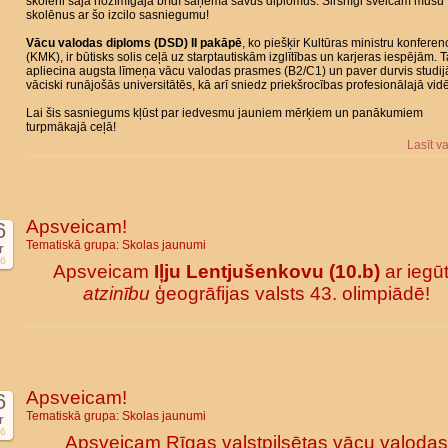
skolēni šajā nozīmīgajā brīdī saņēma savus diplomus. Sirsnīgi sveicam mūsu
skolēnus ar šo izcilo sasniegumu!
Vācu valodas diploms (DSD) II pakāpē
, ko piešķir Kultūras ministru konferen
(KMK), ir būtisks solis ceļā uz starptautiskām izglītības un karjeras iespējām. 
apliecina augsta līmeņa vācu valodas prasmes (B2/C1) un paver durvis studi
vāciski runājošās universitātēs, kā arī sniedz priekšrocības profesionālajā vidē
Lai šis sasniegums kļūst par iedvesmu jauniem mērķiem un panākumiem
turpmākajā ceļā!
Lasīt v
Apsveicam!
6
Tematiskā grupa:
Skolas jaunumi
r
6
Apsveicam
Iļju Lentjušenkovu (10.b)
ar iegū
atzinību
ģeogrāfijas valsts 43. olimpiādē!
Apsveicam!
6
Tematiskā grupa:
Skolas jaunumi
r
6
Apsveicam Rīgas valstpilsētas vācu valodas