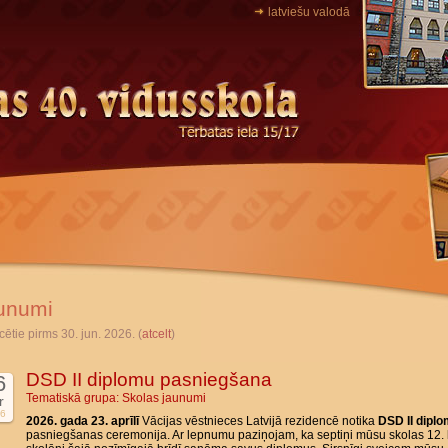
latviešu valodā
unumi
cētie pirms 30. jun. 2026. (
atcelt
)
DSD II diplomu pasniegšana
6
Tematiskā grupa:
Skolas jaunumi
r
6
2026. gada 23. aprīlī
Vācijas vēstnieces Latvijā rezidencē notika
DSD II dipl
pasniegšanas ceremonija. Ar lepnumu paziņojam, ka septiņi mūsu skolas 12. 