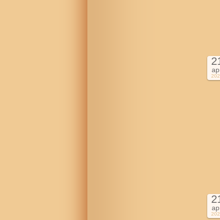
2
ap
202
2
ap
202