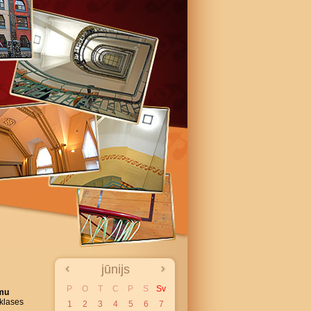
jūnijs
P
O
T
C
P
S
Sv
omu
klases
1
2
3
4
5
6
7