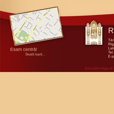
R
Tēr
Rīg
Lat
Esam centrā!
Tel
Skatīt karti...
E-p
2010-2026 © Rīgas 40. 