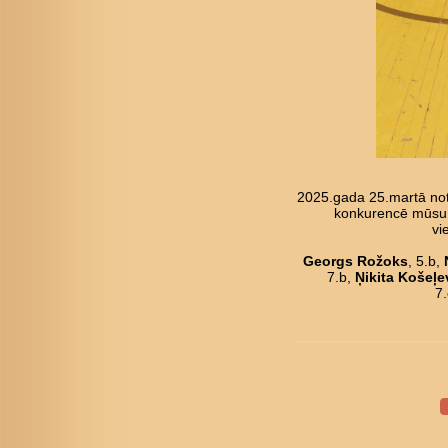
2025.gada 25.martā not
konkurencē mūsu pu
vi
Georgs Rožoks
, 5.b,
7.b,
Ņikita Košeļe
7