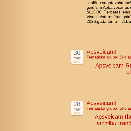
skolēnu sagatavošanos!
gaidīsim Apbalvošanas c
pl.15:30, Tērbatas ielas
Visus ieinteresētus gai
2026.gada tēma - "A.Bul
Apsveicam!
30
Tematiskā grupa:
Skola
mar
2025
Apsveicam Rī
o
Apsveicam!
28
Tematiskā grupa:
Skola
mar
2025
Apsveicam
Il
atzinību
franč