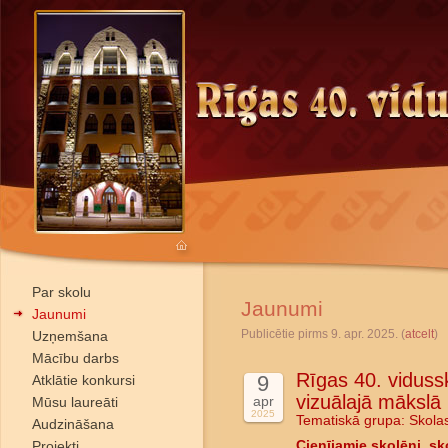
Par skolu
Jaunumi
Jaunumi
Publicētie pirms 9. apr. 2025. (
atcelt
)
Uzņemšana
Mācību darbs
Rīgas 40. vidussk
9
Atklātie konkursi
vizuālajā mākslā
apr
Mūsu laureāti
2025
Tematiskā grupa:
Skola
Audzināšana
Projekti
Cienījamie skolēni, sk