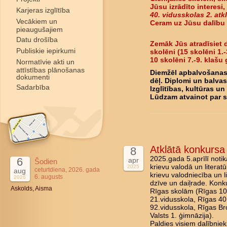
Jūsu izrādīto interesi,
Karjeras izglītība
40. vidusskolas 2. atk
Vecākiem un
Ceram uz Jūsu dalību
pieaugušajiem
Datu drošība
Zemāk Jūs atradīsiet d
Publiskie iepirkumi
skolēni (15 skolēni 1.-
10 skolēni 7.-9. klašu 
Normatīvie akti un
attīstības plānošanas
Diemžēl apbalvošanas 
dokumenti
dēļ. Diplomi un balvas
Sadarbība
Izglītības, kultūras u
Lūdzam atvainot par 
Atklātā konkursa 
8
2025.gada 5.aprīlī noti
6
apr
Šodien
krievu valodā un literat
2025
ceturtdiena, 2026. gada
aug
krievu valodniecība un 
6. augusts
2026
dzīve un daiļrade. Konk
Askolds, Aisma
Rīgas skolām (Rīgas 10.
21.vidusskola, Rīgas 40
92.vidusskola, Rīgas Br
Valsts 1. ģimnāzija).
Paldies visiem dalībnie