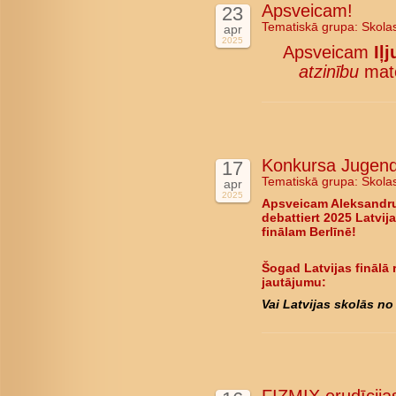
Apsveicam!
23
Tematiskā grupa:
Skola
apr
2025
Apsveicam
Iļ
atzinību
mate
Konkursa Jugend d
17
Tematiskā grupa:
Skola
apr
2025
Apsveicam Aleksandru
debattiert 2025 Latvija
finālam Berlīnē!
Šogad Latvijas finālā 
jautājumu:
Vai Latvijas skolās no 