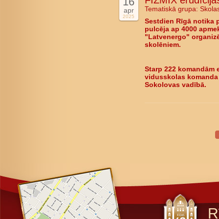
FIZMIX erudīcijas
16
Tematiskā grupa:
Skola
apr
2025
Sestdien Rīgā notika 
pulcēja ap 4000 apmekl
"Latvenergo" organizē
skolēniem.
Starp 222 komandām er
vidusskolas komanda "
Sokolovas vadībā.
R