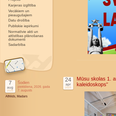
Karjeras izglītība
Vecākiem un
pieaugušajiem
Datu drošība
Publiskie iepirkumi
Normatīvie akti un
attīstības plānošanas
dokumenti
Sadarbība
Mūsu skolas 1. at
24
7
Šodien
kaleidoskops"
apr
piektdiena, 2026. gada
aug
2025
7. augusts
2026
Alfrēds, Madars