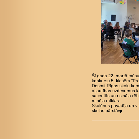
Šī gada 22. martā mūsu 
konkursu 5. klasēm "Pro
Desmit Rīgas skolu kom
atjautības uzdevumus l
sacentās un risināja rē
minēja mīklas.
Skolēnus pavadīja un vi
skolas pārstāvji.