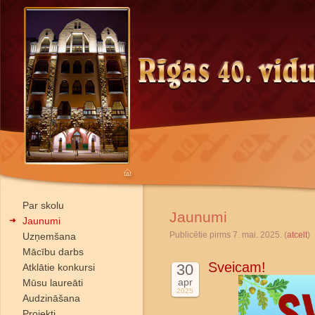
Par skolu
Jaunumi
Jaunumi
Publicētie pirms 7. mai. 2025. (
atcelt
)
Uzņemšana
Mācību darbs
Sveicam!
30
Atklātie konkursi
apr
Mūsu laureāti
2025
Audzināšana
Projekti