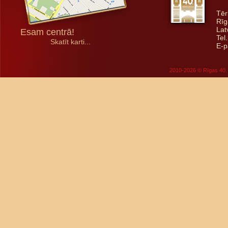
Tēr
Rīg
Lat
Esam centrā!
Tel
Skatīt karti...
E-p
2010-2026 © Rīgas 40. 