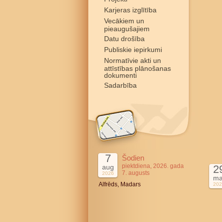
Karjeras izglītība
Vecākiem un
pieaugušajiem
Datu drošība
Publiskie iepirkumi
Normatīvie akti un
attīstības plānošanas
dokumenti
Sadarbība
7
Šodien
piektdiena, 2026. gada
aug
2
7. augusts
2026
ma
Alfrēds, Madars
202