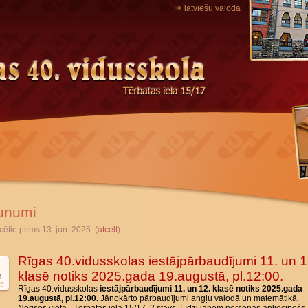
latviešu valodā
unumi
cētie pirms 13. jun. 2025. (
atcelt
)
Rīgas 40.vidusskolas iestājpārbaudījumi 11. un 1
klasē notiks 2025.gada 19.augustā, pl.12:00.
n
5
Rīgas 40.vidusskolas
iestājpārbaudījumi 11. un 12. klasē notiks 2025.gada
19.augustā, pl.12:00.
Jānokārto pārbaudījumi angļu valodā un matemātikā.