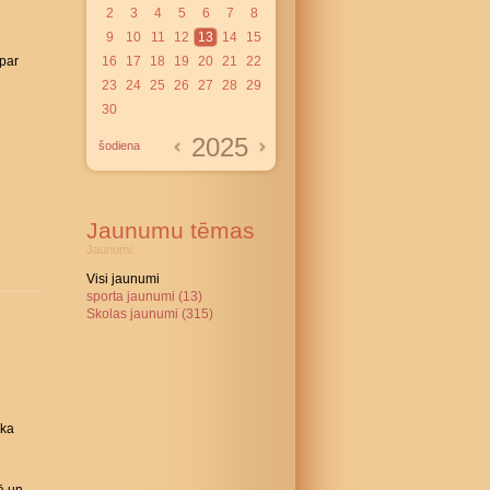
2
3
4
5
6
7
8
9
10
11
12
13
14
15
 par
16
17
18
19
20
21
22
23
24
25
26
27
28
29
30
2025
šodiena
Jaunumu tēmas
Jaunumi:
Visi jaunumi
sporta jaunumi (13)
Skolas jaunumi (315)
ika