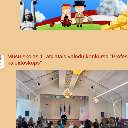
Mūsu skolas 1. atklātais valodu konkurss "Profes
4
kaleidoskops"
r
5