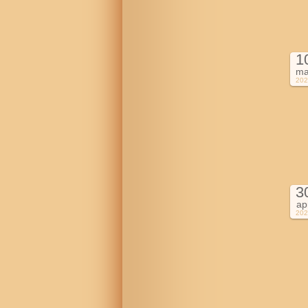
1
ma
202
3
ap
202