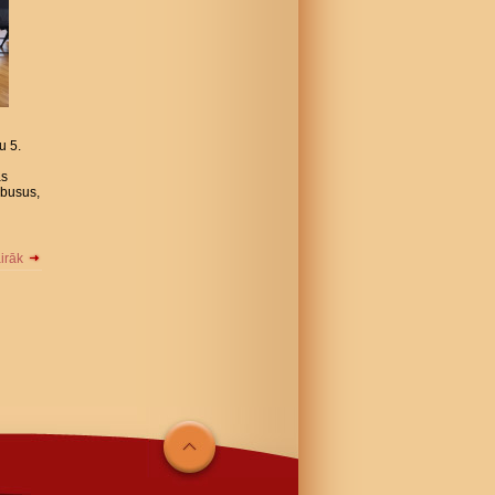
u 5.
as
ēbusus,
airāk