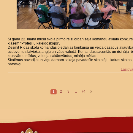
Šī gada 22. martā mūsu skola pirmo reizi organizēja komandu atklāto konkurs
klasēm "Profesiju kaleidoskops".
Desmit Rīgas skolu komandas piedalījās konkursā un veica dažādus atjautīb
uzdevumus latviešu, angļu un vācu valodā. Komandas sacentās un risināja r
krustvārdu mīklas, veidoja sakāmvārdus, minēja mīklas.
Skolēnus pavadīja un viņu darbam sekoja pavadošie skolotāji - katras skolas
pārstāvji.
Lasīt v
1
2
3
..
74