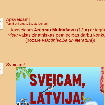
Lasīt v
Apsveicam!
0
Tematiskā grupa:
Skolas jaunumi
i
5
Apsveicam
Artjomu Muldaševu (12.a)
ar iegū
vietu
valsts zinātniskās pētniecības darbu konk
(nozarē
valodniecība un literatūra
)!
Sveicam!
0
r
5