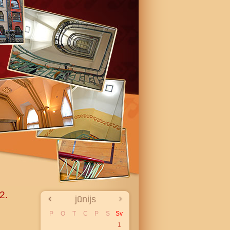
2.
jūnijs
P
O
T
C
P
S
Sv
1