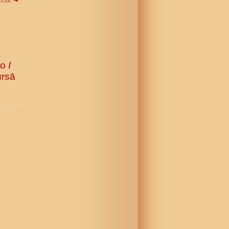
airāk
to
I
ursā