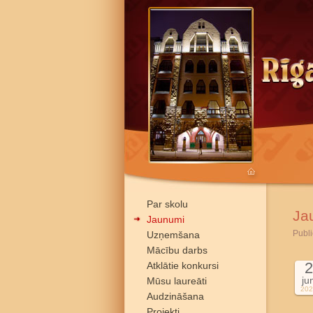
Par skolu
Ja
Jaunumi
Publi
Uzņemšana
Mācību darbs
2
Atklātie konkursi
ju
Mūsu laureāti
202
Audzināšana
Projekti