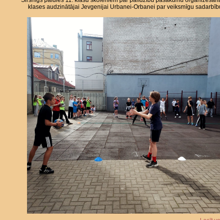
Sirsnīgs paldies 11. klašu skolēniem par palīdzību pasākumu organizēšan
klases audzinātājai Jevgenijai Urbanei-Orbanei par veiksmīgu sadarbīb