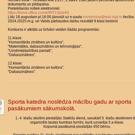
Norises vieta - Tērbatas iela 15/17, 2.stāvs. Līdzi jāņem personas apliecinošs
dokuments un pildspalva.
Pieteikšanās notiek elektroniski:
https://forms.office.com/e/RfT1Sj0a4G
Līdz 18.augustam pl.16:00 jānosūt uz e-pastu
msmirnova@edu.riga.lv
liecība
2024./2025.m.g. un Valsts pārbaudes darbu rezultāti 9.klasi beidzot.
Konkurss ir atklāts uz brīvām vietām šādās programmās:
11.klase:
"Humanitārās zinātnes un kultūra",
"Matemātika, dabaszinātnes un tehnoloģijas",
"Uzņēmējdarbības pamati",
"Dabaszinātnes".
12.klase:
"Humanitārās zinātnes un kultūra",
"Dabaszinātnes".
Sporta katedra noslēdza mācību gadu ar sporta
9
pasākumiem sākumskolā.
i
5
1.-4. klašu skolēni piedalījās
Stafešu dienā
, savukārt 5. klašu skolēniem t
organizēts tautas bumbas turnīrs, kurā uzvarēja 5.a klase.
Kopumā pasākumā piedalījās 450 bērnu.