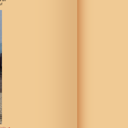
ā un
u!