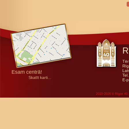
R
Tēr
Rīg
Lat
Esam centrā!
Tel
Skatīt karti...
E-p
2010-2026 © Rīgas 40. 