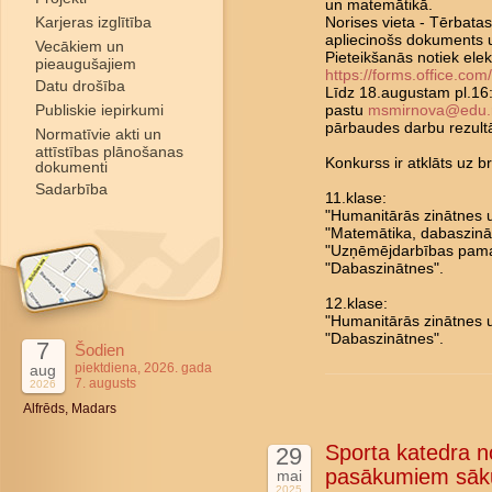
un matemātikā.
Karjeras izglītība
Norises vieta - Tērbatas
apliecinošs dokuments u
Vecākiem un
Pieteikšanās notiek elek
pieaugušajiem
https://forms.office.co
Datu drošība
Līdz 18.augustam pl.16:
Publiskie iepirkumi
pastu
msmirnova@edu.r
pārbaudes darbu rezultāt
Normatīvie akti un
attīstības plānošanas
Konkurss ir atklāts uz
dokumenti
Sadarbība
11.klase:
"Humanitārās zinātnes u
"Matemātika, dabaszināt
"Uzņēmējdarbības pama
"Dabaszinātnes".
12.klase:
"Humanitārās zinātnes u
"Dabaszinātnes".
7
Šodien
piektdiena, 2026. gada
aug
7. augusts
2026
Alfrēds, Madars
Sporta katedra n
29
pasākumiem sāk
mai
2025