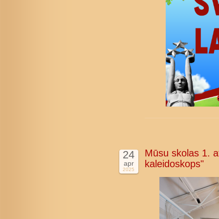
Mūsu skolas 1. at
24
kaleidoskops"
apr
2025