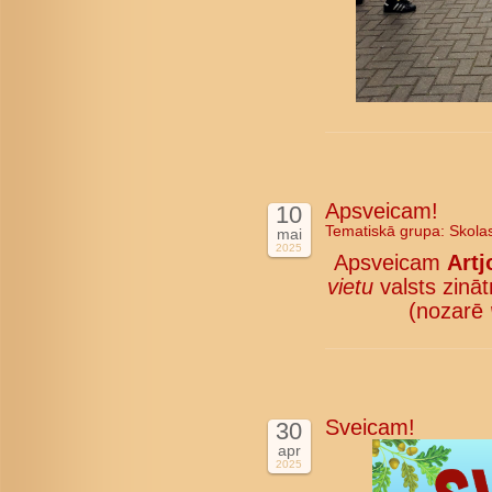
Apsveicam!
10
Tematiskā grupa:
Skola
mai
2025
Apsveicam
Artj
vietu
valsts zinā
(nozarē
Sveicam!
30
apr
2025