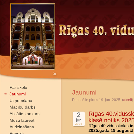
Par skolu
Jaunumi
Jaunumi
Publicētie pirms 19. jun. 2025. (
atcelt
)
Uzņemšana
Mācību darbs
Rīgas 40.vidussk
2
Atklātie konkursi
klasē notiks 202
jun
Mūsu laureāti
2025
Rīgas 40.vidusskolas
ie
Audzināšana
2025.gada 19.augustā,
Projekti