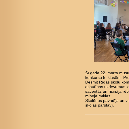
Šī gada 22. martā mūsu 
konkursu 5. klasēm "Pro
Desmit Rīgas skolu kom
atjautības uzdevumus l
sacentās un risināja rē
minēja mīklas.
Skolēnus pavadīja un vi
skolas pārstāvji.