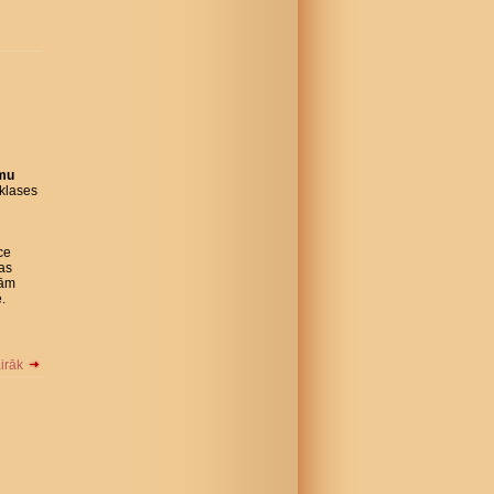
omu
klases
ce
Tas
jām
.
airāk