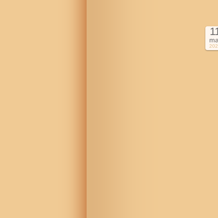
1
ma
202