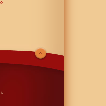
to
.lv