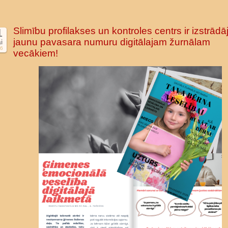
Slimību profilakses un kontroles centrs ir izstrādāj
1
jaunu pavasara numuru digitālajam žurnālam
i
6
vecākiem!