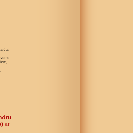
ajūtai
evums
kiem,
a
ndru
b)
ar