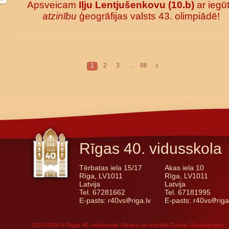
Apsveicam
Iļju Lentjušenkovu (10.b)
ar iegū
atzinību
ģeogrāfijas valsts 43. olimpiādē!
1
2
3
..
86
Rīgas 40. vidusskola
Tērbatas iela 15/17
Akas iela 10
Rīga, LV1011
Rīga, LV1011
Latvija
Latvija
Tel. 67281662
Tel. 67181995
E-pasts: r40vs
riga.lv
E-pasts: r40vs
riga
2010-2026 © Rīgas 40. vidusskola. Dizains un izstrāde
Ozmax Development
.