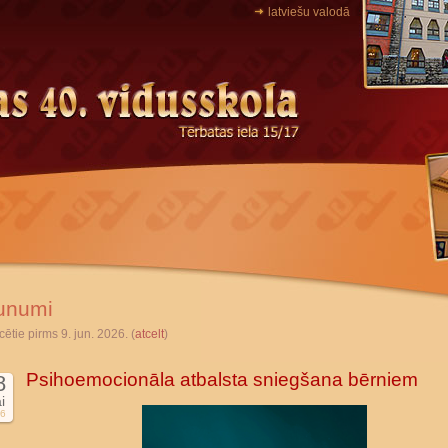
latviešu valodā
unumi
cētie pirms 9. jun. 2026. (
atcelt
)
Psihoemocionāla atbalsta sniegšana bērniem
8
i
6