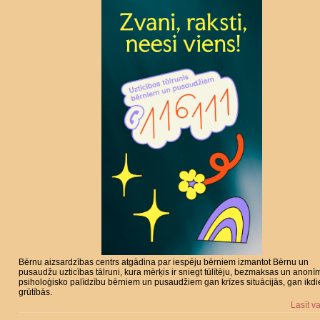
Bērnu aizsardzības centrs atgādina par iespēju bērniem izmantot Bērnu un
pusaudžu uzticības tālruni, kura mērķis ir sniegt tūlītēju, bezmaksas un anonī
psiholoģisko palīdzību bērniem un pusaudžiem gan krīzes situācijās, gan ikd
grūtībās.
Lasīt v