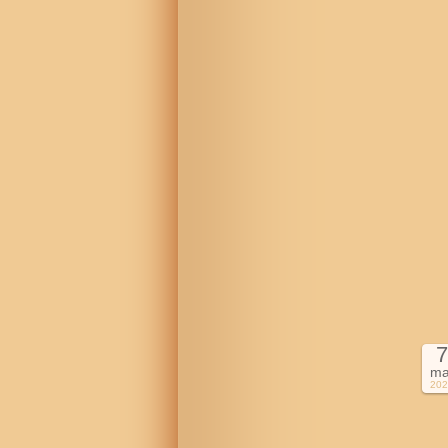
7
ma
202