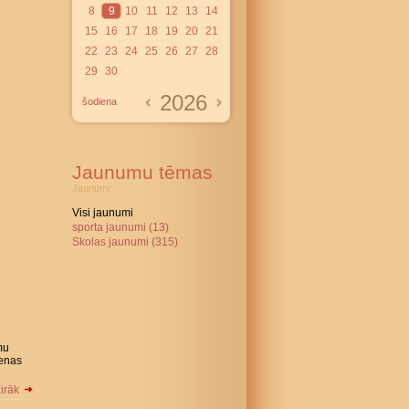
8
9
10
11
12
13
14
15
16
17
18
19
20
21
22
23
24
25
26
27
28
29
30
2026
šodiena
Jaunumu tēmas
Jaunumi:
Visi jaunumi
sporta jaunumi (13)
Skolas jaunumi (315)
mu
ienas
airāk