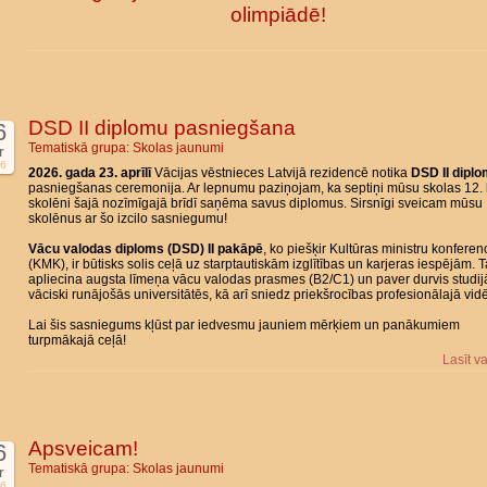
olimpiādē!
DSD II diplomu pasniegšana
6
Tematiskā grupa:
Skolas jaunumi
r
6
2026. gada 23. aprīlī
Vācijas vēstnieces Latvijā rezidencē notika
DSD II dipl
pasniegšanas ceremonija. Ar lepnumu paziņojam, ka septiņi mūsu skolas 12. 
skolēni šajā nozīmīgajā brīdī saņēma savus diplomus. Sirsnīgi sveicam mūsu
skolēnus ar šo izcilo sasniegumu!
Vācu valodas diploms (DSD) II pakāpē
, ko piešķir Kultūras ministru konferen
(KMK), ir būtisks solis ceļā uz starptautiskām izglītības un karjeras iespējām. 
apliecina augsta līmeņa vācu valodas prasmes (B2/C1) un paver durvis studi
vāciski runājošās universitātēs, kā arī sniedz priekšrocības profesionālajā vidē
Lai šis sasniegums kļūst par iedvesmu jauniem mērķiem un panākumiem
turpmākajā ceļā!
Lasīt v
Apsveicam!
6
Tematiskā grupa:
Skolas jaunumi
r
6