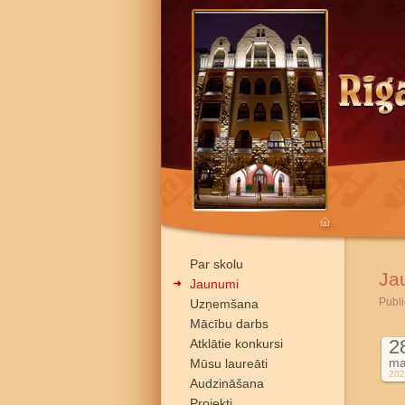
Par skolu
Ja
Jaunumi
Publi
Uzņemšana
Mācību darbs
2
Atklātie konkursi
ma
Mūsu laureāti
202
Audzināšana
Projekti