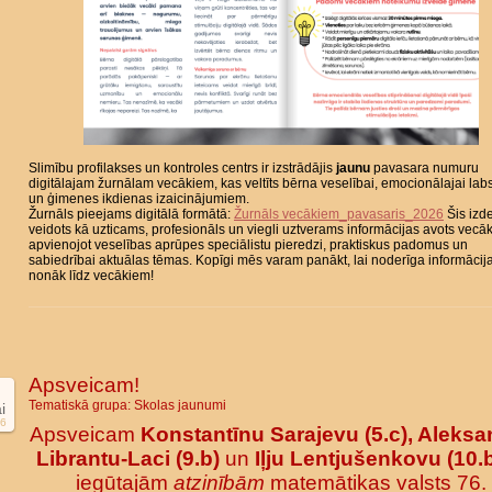
Slimību profilakses un kontroles centrs ir izstrādājis
jaunu
pavasara numuru
digitālajam žurnālam vecākiem, kas veltīts bērna veselībai, emocionālajai labs
un ģimenes ikdienas izaicinājumiem.
Žurnāls pieejams digitālā formātā:
Žurnāls vecākiem_pavasaris_2026
Šis izd
veidots kā uzticams, profesionāls un viegli uztverams informācijas avots vecā
apvienojot veselības aprūpes speciālistu pieredzi, praktiskus padomus un
sabiedrībai aktuālas tēmas. Kopīgi mēs varam panākt, lai noderīga informācij
nonāk līdz vecākiem!
Apsveicam!
Tematiskā grupa:
Skolas jaunumi
i
6
Apsveicam
Konstantīnu Sarajevu (5.c), Aleksa
Librantu-Laci (9.b)
un
Iļju Lentjušenkovu (10.
iegūtajām
atzinībām
matemātikas valsts 76.