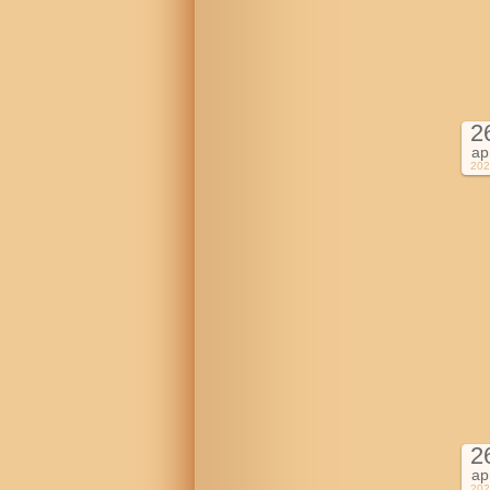
2
ap
202
2
ap
202