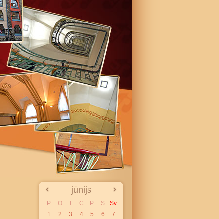
jūnijs
P
O
T
C
P
S
Sv
1
2
3
4
5
6
7