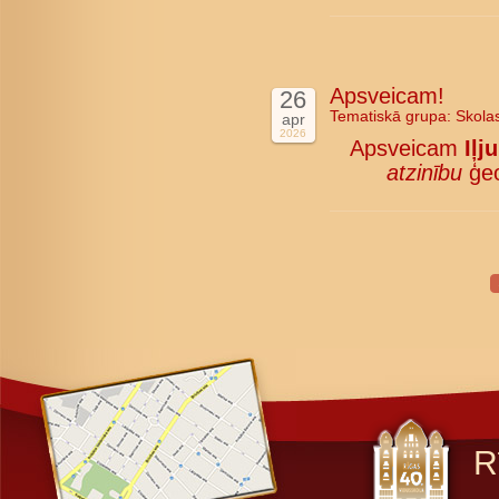
Apsveicam!
26
Tematiskā grupa:
Skola
apr
2026
Apsveicam
Iļj
atzinību
ģeo
R