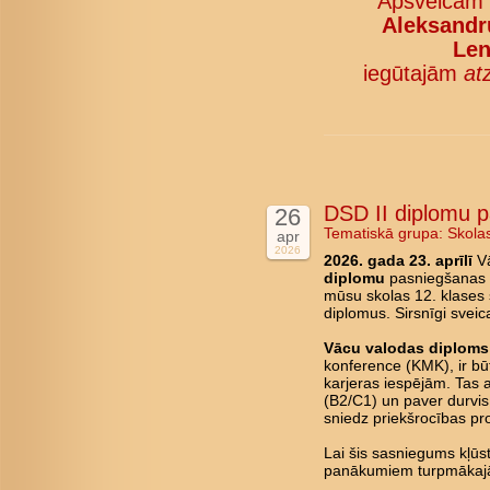
Apsveicam
Aleksandru
Len
iegūtajām
at
DSD II diplomu 
26
Tematiskā grupa:
Skola
apr
2026
2026. gada 23. aprīlī
Vā
diplomu
pasniegšanas c
mūsu skolas 12. klases 
diplomus. Sirsnīgi svei
Vācu valodas diploms 
konference (KMK), ir būt
karjeras iespējām. Tas 
(B2/C1) un paver durvis 
sniedz priekšrocības pro
Lai šis sasniegums kļū
panākumiem turpmākajā