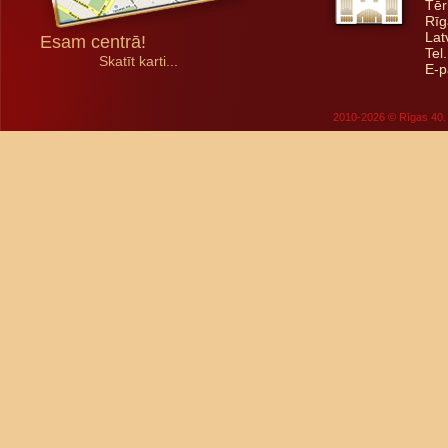
Tēr
Rīg
Lat
Esam centrā!
Tel
Skatīt karti...
E-p
2010-2026 © Rīgas 40. 