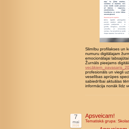
Slimību profilakses un ko
numuru digitālajam žurn
emocionālajai labsajūta
Žurnāls pieejams digitā
vecākiem_pavasaris_2
profesionāls un viegli 
veselības aprūpes speci
sabiedrībai aktuālas tē
informācija nonāk līd
Apsveicam!
7
Tematiskā grupa:
Skola
mai
2026