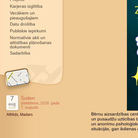
Karjeras izglītība
Vecākiem un
pieaugušajiem
Datu drošība
Publiskie iepirkumi
Normatīvie akti un
attīstības plānošanas
dokumenti
Sadarbība
7
Šodien
piektdiena, 2026. gada
aug
7. augusts
2026
Bērnu aizsardzības cent
Alfrēds, Madars
un pusaudžu uzticības tā
un anonīmu psiholoģisk
situācijās, gan ikdienas 