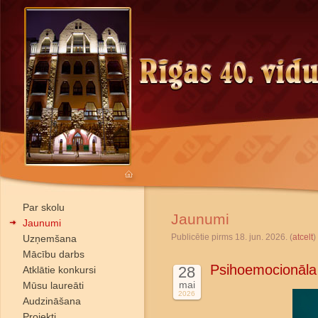
Par skolu
Jaunumi
Jaunumi
Publicētie pirms 18. jun. 2026. (
atcelt
)
Uzņemšana
Mācību darbs
Psihoemocionāla
28
Atklātie konkursi
mai
Mūsu laureāti
2026
Audzināšana
Projekti