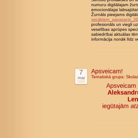
numuru digitālajam žurn
emocionālajai labsajūta
Žurnāls pieejams digitā
vecākiem_pavasaris_2
profesionāls un viegli 
veselības aprūpes speci
sabiedrībai aktuālas tē
informācija nonāk līd
Apsveicam!
7
Tematiskā grupa:
Skola
mai
2026
Apsveicam
Aleksandru
Len
iegūtajām
at