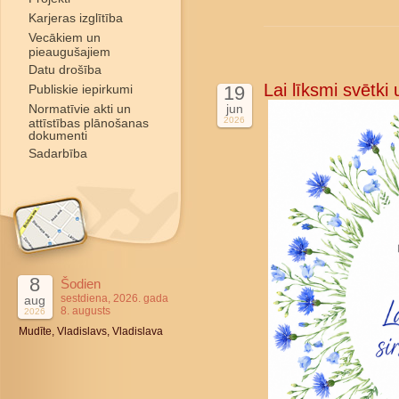
Karjeras izglītība
Vecākiem un
pieaugušajiem
Datu drošība
Lai līksmi svētki
Publiskie iepirkumi
19
Normatīvie akti un
jun
2026
attīstības plānošanas
dokumenti
Sadarbība
8
Šodien
sestdiena, 2026. gada
aug
8. augusts
2026
Mudīte, Vladislavs, Vladislava