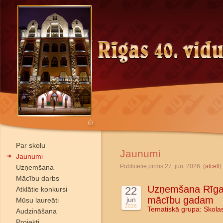
Par skolu
Jaunumi
Jaunumi
Publicētie pirms 27. jun. 2026. (
atcelt
)
Uzņemšana
Mācību darbs
Uzņemšana Rīgas
22
Atklātie konkursi
mācību gadam
jun
Mūsu laureāti
2026
Tematiskā grupa:
Skola
Audzināšana
Projekti