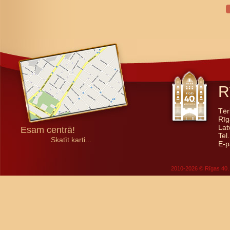
R
Tēr
Rīg
Lat
Esam centrā!
Tel
Skatīt karti...
E-p
2010-2026 © Rīgas 40. 