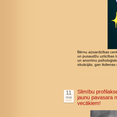
Bērnu aizsardzības cent
un pusaudžu uzticības tā
un anonīmu psiholoģisk
situācijās, gan ikdienas 
Slimību profilakse
11
jaunu pavasara n
mai
2026
vecākiem!