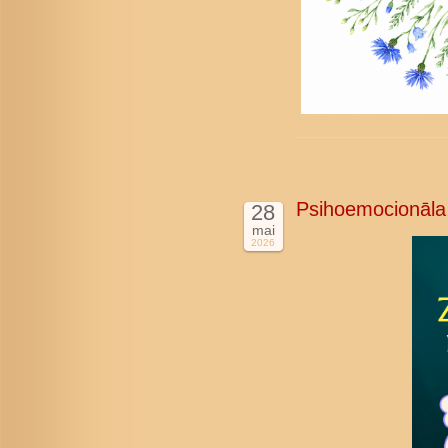
Psihoemocionāla
28
mai
2026