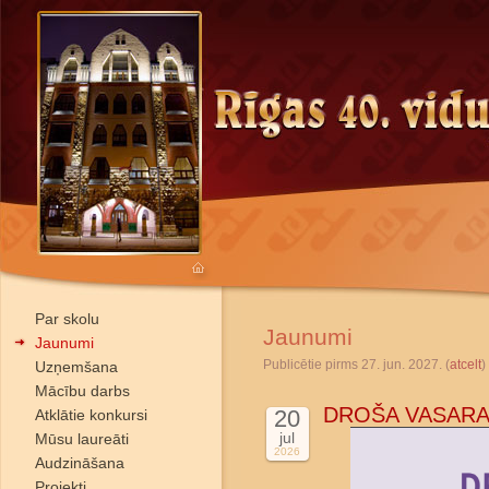
Par skolu
Jaunumi
Jaunumi
Publicētie pirms 27. jun. 2027. (
atcelt
)
Uzņemšana
Mācību darbs
DROŠA VASARA
20
Atklātie konkursi
jul
Mūsu laureāti
2026
Audzināšana
Projekti