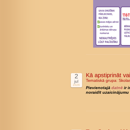
Kā apstiprināt va
2
Tematiskā grupa:
Skola
jul
2026
Pievienotajā
datnē
ir 
noraidīt uzaicinājumu 