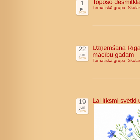
Topošo desmitkla
1
Tematiskā grupa:
Skola
jul
2026
Uzņemšana Rīgas
22
mācību gadam
jun
2026
Tematiskā grupa:
Skola
Lai līksmi svētki
19
jun
2026