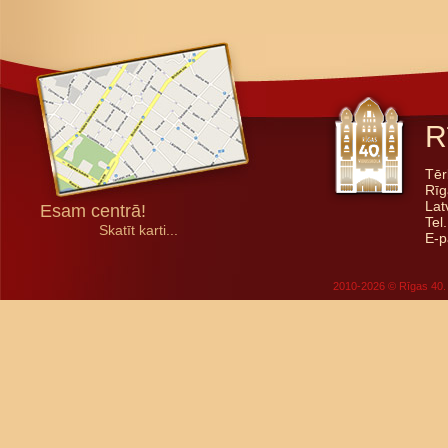
R
Tēr
Rīg
Lat
Esam centrā!
Tel
Skatīt karti...
E-p
2010-2026 © Rīgas 40. 