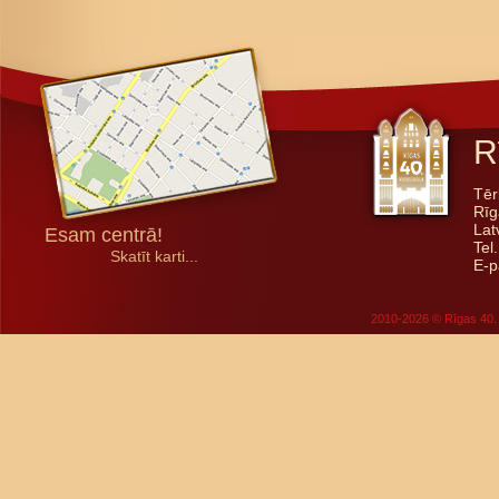
R
Tēr
Rīg
Lat
Esam centrā!
Tel
Skatīt karti...
E-p
2010-2026 © Rīgas 40. 