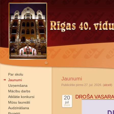
Par skolu
Jaunumi
Jaunumi
Publicētie pirms 27. jul. 2026. (
atcelt
)
Uzņemšana
Mācību darbs
DROŠA VASARA
20
Atklātie konkursi
jul
Mūsu laureāti
2026
Audzināšana
Projekti