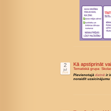
Kā apstiprināt va
2
Tematiskā grupa:
Skola
jul
2026
Pievienotajā
datnē
ir 
noraidīt uzaicinājumu 