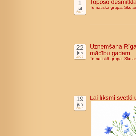
Topošo desmitkla
1
Tematiskā grupa:
Skola
jul
2026
Uzņemšana Rīgas
22
mācību gadam
jun
2026
Tematiskā grupa:
Skola
Lai līksmi svētki
19
jun
2026