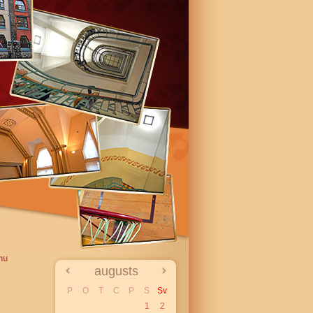
nu
augusts
P
O
T
C
P
S
Sv
1
2