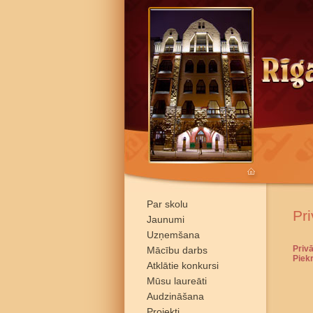
Par skolu
Pri
Jaunumi
Uzņemšana
Privā
Mācību darbs
Piek
Atklātie konkursi
Mūsu laureāti
Audzināšana
Projekti