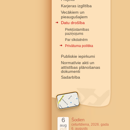
Karjeras izglītība
Vecākiem un
pieaugušajiem
Datu drošība
Piekļūstamības
paziņojums
Par sīkdatnēm
Privātuma politika
Publiskie iepirkumi
Normatīvie akti un
attīstības plānošanas
dokumenti
Sadarbība
6
Šodien
ceturtdiena, 2026. gada
aug
6. augusts
2026