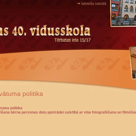
latviešu valodā
vātuma politika
tuma politika
rišana bērna personas datu apstrādei saistībā ar viņa fotografēšanu un filmēša