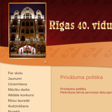
Par skolu
Privātuma politika
Jaunumi
Uzņemšana
Privātuma politika
Mācību darbs
Piekrišana bērna personas datu apst
Atklātie konkursi
Mūsu laureāti
Audzināšana
Projekti