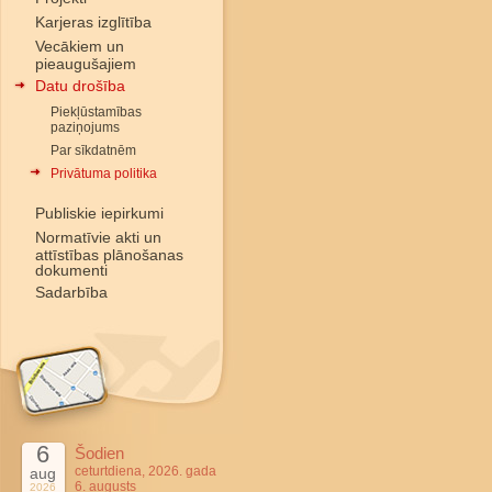
Karjeras izglītība
Vecākiem un
pieaugušajiem
Datu drošība
Piekļūstamības
paziņojums
Par sīkdatnēm
Privātuma politika
Publiskie iepirkumi
Normatīvie akti un
attīstības plānošanas
dokumenti
Sadarbība
6
Šodien
ceturtdiena, 2026. gada
aug
6. augusts
2026