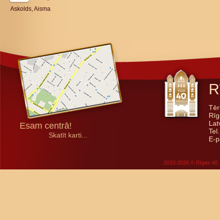
Askolds, Aisma
R
Tēr
Rīg
Lat
Esam centrā!
Tel
Skatīt karti...
E-p
2010-2026 © Rīgas 40. 