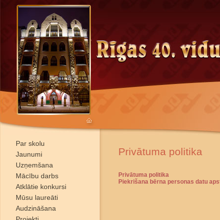
Par skolu
Privātuma politika
Jaunumi
Uzņemšana
Privātuma politika
Mācību darbs
Piekrišana bērna personas datu apst
Atklātie konkursi
Mūsu laureāti
Audzināšana
Projekti