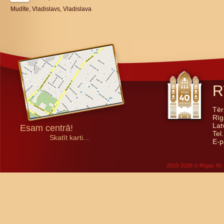
Mudīte, Vladislavs, Vladislava
R
Tēr
Rīg
Lat
Esam centrā!
Tel
Skatīt karti...
E-p
2010-2026 © Rīgas 40. 