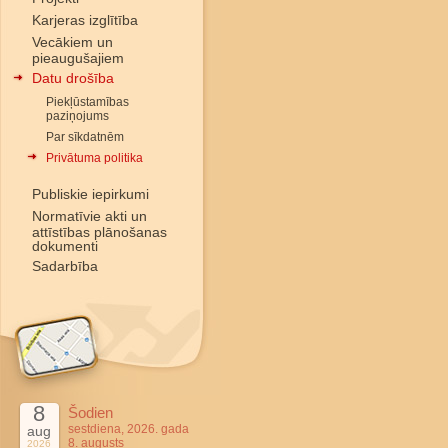
Karjeras izglītība
Vecākiem un
pieaugušajiem
Datu drošība
Piekļūstamības
paziņojums
Par sīkdatnēm
Privātuma politika
Publiskie iepirkumi
Normatīvie akti un
attīstības plānošanas
dokumenti
Sadarbība
8
Šodien
sestdiena, 2026. gada
aug
8. augusts
2026