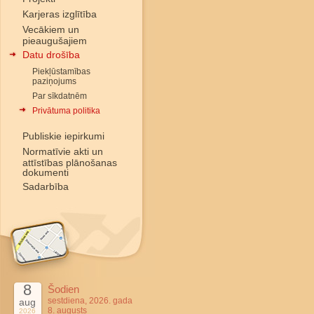
Karjeras izglītība
Vecākiem un
pieaugušajiem
Datu drošība
Piekļūstamības
paziņojums
Par sīkdatnēm
Privātuma politika
Publiskie iepirkumi
Normatīvie akti un
attīstības plānošanas
dokumenti
Sadarbība
8
Šodien
sestdiena, 2026. gada
aug
8. augusts
2026