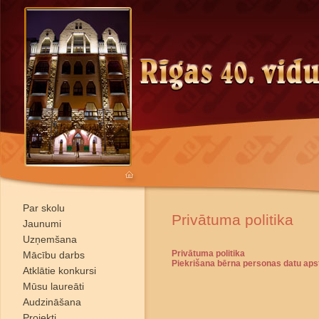
Par skolu
Privātuma politika
Jaunumi
Uzņemšana
Privātuma politika
Mācību darbs
Piekrišana bērna personas datu apst
Atklātie konkursi
Mūsu laureāti
Audzināšana
Projekti