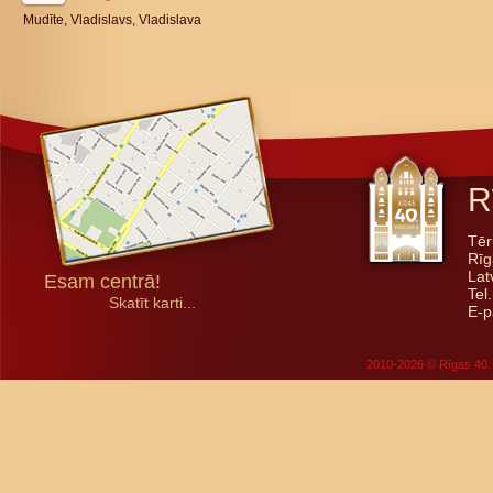
Mudīte, Vladislavs, Vladislava
R
Tēr
Rīg
Lat
Esam centrā!
Tel
Skatīt karti...
E-p
2010-2026 © Rīgas 40. 