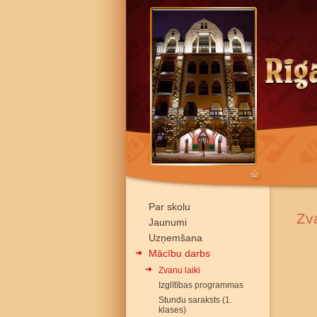
Par skolu
Zva
Jaunumi
Uzņemšana
Mācību darbs
Zvanu laiki
Izglītības programmas
Stundu saraksts (1.
klases)