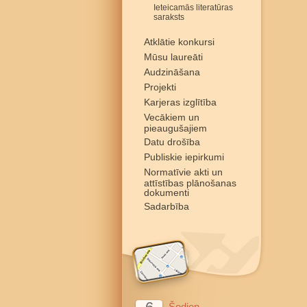
Ieteicamās literatūras
saraksts
Atklātie konkursi
Mūsu laureāti
Audzināšana
Projekti
Karjeras izglītība
Vecākiem un
pieaugušajiem
Datu drošība
Publiskie iepirkumi
Normatīvie akti un
attīstības plānošanas
dokumenti
Sadarbība
Šodien