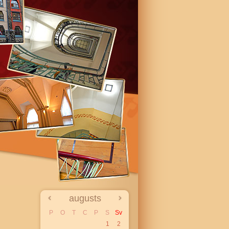
augusts
P
O
T
C
P
S
Sv
1
2