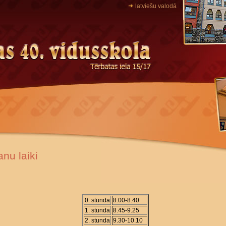
latviešu valodā
nu laiki
0. stunda
8.00-8.40
1. stunda
8.45-9.25
2. stunda
9.30-10.10