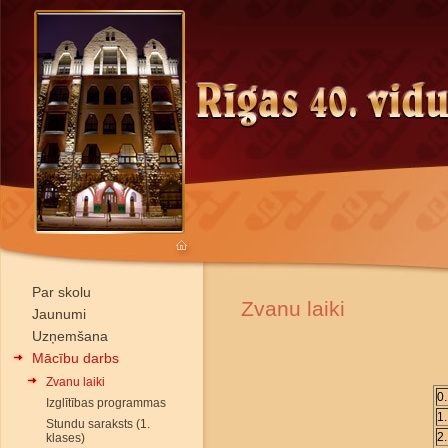
Par skolu
Zvanu laiki
Jaunumi
Uzņemšana
Mācību darbs
Zvanu laiki
0
Izglītības programmas
1
Stundu saraksts (1.
2
klases)