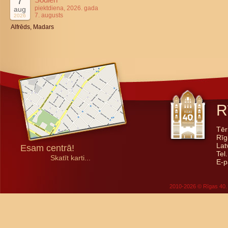
7
piektdiena, 2026. gada
aug
7. augusts
2026
Alfrēds, Madars
R
Tēr
Rīg
Lat
Esam centrā!
Tel
Skatīt karti...
E-p
2010-2026 © Rīgas 40. 