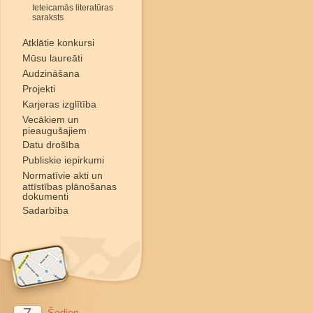
Ieteicamās literatūras
saraksts
Atklātie konkursi
Mūsu laureāti
Audzināšana
Projekti
Karjeras izglītība
Vecākiem un
pieaugušajiem
Datu drošība
Publiskie iepirkumi
Normatīvie akti un
attīstības plānošanas
dokumenti
Sadarbība
Šodien