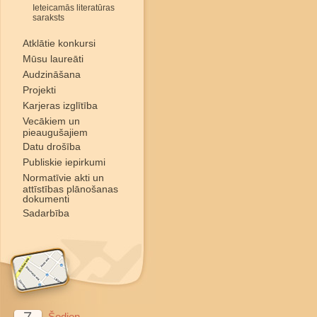
Ieteicamās literatūras
saraksts
Atklātie konkursi
Mūsu laureāti
Audzināšana
Projekti
Karjeras izglītība
Vecākiem un
pieaugušajiem
Datu drošība
Publiskie iepirkumi
Normatīvie akti un
attīstības plānošanas
dokumenti
Sadarbība
Šodien