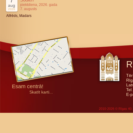
7
piektdiena, 2026. gada
aug
7. augusts
2026
Alfrēds, Madars
R
Tēr
Rīg
Lat
Esam centrā!
Tel
Skatīt karti...
E-p
2010-2026 © Rīgas 40. 