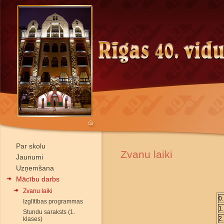
Par skolu
Zvanu laiki
Jaunumi
Uzņemšana
Mācību darbs
Zvanu laiki
0
Izglītības programmas
1
Stundu saraksts (1.
2
klases)