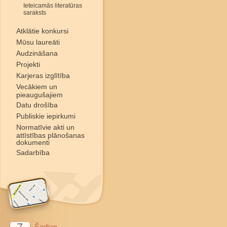
Ieteicamās literatūras
saraksts
Atklātie konkursi
Mūsu laureāti
Audzināšana
Projekti
Karjeras izglītība
Vecākiem un
pieaugušajiem
Datu drošība
Publiskie iepirkumi
Normatīvie akti un
attīstības plānošanas
dokumenti
Sadarbība
Šodien