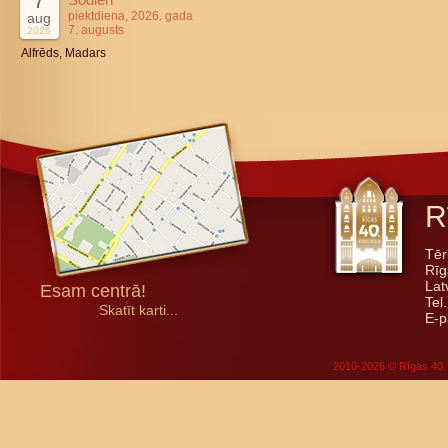
7
piektdiena, 2026. gada
aug
7. augusts
2026
Alfrēds, Madars
R
Tēr
Rīg
Lat
Esam centrā!
Tel
Skatīt karti...
E-p
2010-2026 © Rīgas 40. 