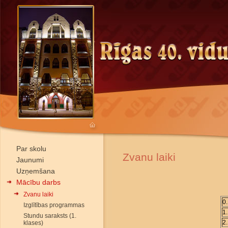
Par skolu
Zvanu laiki
Jaunumi
Uzņemšana
Mācību darbs
Zvanu laiki
0
Izglītības programmas
1
Stundu saraksts (1.
2
klases)