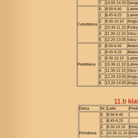
7.
14.05-14.45
Ģeogr
0.
8.00-8.40
Latvi
1.
8.45-9.25
Latvi
2.
9.30-10.10
Angļu
Ceturtdiena
3.
10.30-11.10
Fizika
4.
11.30-12.10
Vācu 
5.
12.25-13.05
Vācu 
0.
8.00-8.40
Matem
1.
8.45-9.25
Matem
2.
9.30-10.10
Latvi
Piektdiena
3.
10.30-11.10
Latvi
4.
11.30-12.10
Vācu 
5.
12.25-13.05
Angļu
6.
13.20-14.00
Angļu
11.b kl
Diena
Nr.
Laiks
Prie
0.
8.00-8.40
1.
8.45-9.25
2.
9.30-10.10
Ķīmi
Pirmdiena
3.
10.30-11.10
Ķīmi