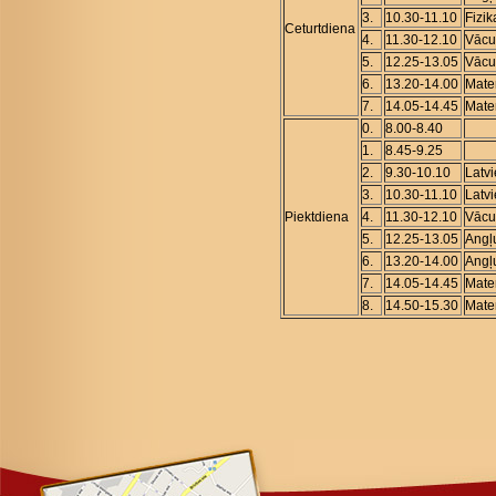
3.
10.30-11.10
Fizik
Ceturtdiena
4.
11.30-12.10
Vācu
5.
12.25-13.05
Vācu
6.
13.20-14.00
Mate
7.
14.05-14.45
Mate
0.
8.00-8.40
1.
8.45-9.25
2.
9.30-10.10
Latv
3.
10.30-11.10
Latv
Piektdiena
4.
11.30-12.10
Vācu
5.
12.25-13.05
Angļ
6.
13.20-14.00
Angļ
7.
14.05-14.45
Mate
8.
14.50-15.30
Mate