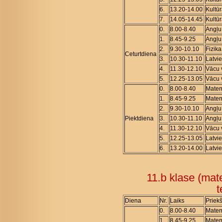
6.
13.20-14.00
Kultū
7.
14.05-14.45
Kultū
0.
8.00-8.40
Angļu
1.
8.45-9.25
Angļu
2.
9.30-10.10
Fizika
Ceturtdiena
3.
10.30-11.10
Latvi
4.
11.30-12.10
Vācu 
5.
12.25-13.05
Vācu 
0.
8.00-8.40
Matem
1.
8.45-9.25
Matem
2.
9.30-10.10
Angļu
Piektdiena
3.
10.30-11.10
Angļu
4.
11.30-12.10
Vācu 
5.
12.25-13.05
Latvi
6.
13.20-14.00
Latvi
11.b klase (mat
t
Diena
Nr.
Laiks
Priek
0.
8.00-8.40
Matem
1.
8.45-9.25
Matem