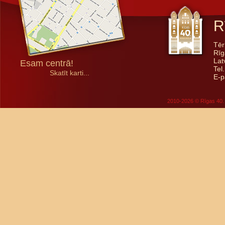
R
Tēr
Rīg
Lat
Esam centrā!
Tel
Skatīt karti...
E-p
2010-2026 © Rīgas 40. 