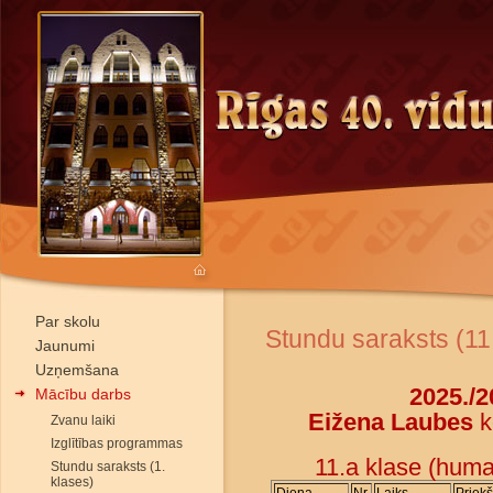
Par skolu
Stundu saraksts (11
Jaunumi
Uzņemšana
2025./
Mācību darbs
Eižena Laubes
k
Zvanu laiki
Izglītības programmas
11.a klase (huma
Stundu saraksts (1.
klases)