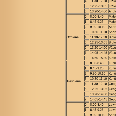
4.
11.30-12.10
Fizik
5.
12.25-13.05
Fizik
6.
13.20-14.00
Angļ
0.
8.00-8.40
Mate
1.
8.45-9.25
Mate
2.
9.30-10.10
Spor
3.
10.30-11.10
Spor
Otrdiena
4.
11.30-12.10
Biolo
5.
12.25-13.05
Biolo
6.
13.20-14.00
Vācu
7.
14.05-14.45
Vācu
8.
14.50-15.30
Klas
0.
8.00-8.40
Kult
1.
8.45-9.25
Kult
2.
9.30-10.10
Kult
3.
10.30-11.10
Kult
Trešdiena
4.
11.30-12.10
Ģeog
5.
12.25-13.05
Ģeog
6.
13.20-14.00
Ģeog
7.
14.05-14.45
Ģeog
0.
8.00-8.40
Latv
1.
8.45-9.25
Latv
2.
9.30-10.10
Angļ