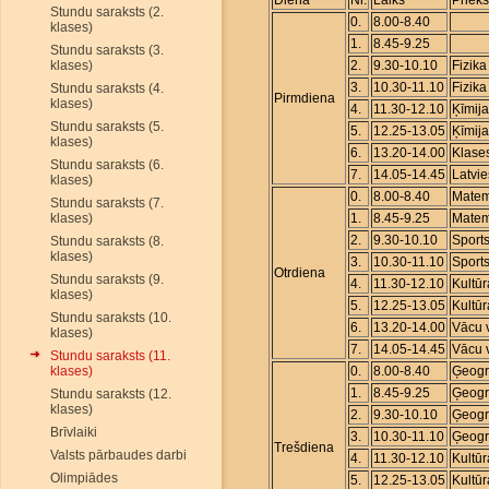
Diena
Nr.
Laiks
Priek
Stundu saraksts (2.
0.
8.00-8.40
klases)
1.
8.45-9.25
Stundu saraksts (3.
klases)
2.
9.30-10.10
Fizika
3.
10.30-11.10
Fizika
Stundu saraksts (4.
Pirmdiena
klases)
4.
11.30-12.10
Ķīmija
Stundu saraksts (5.
5.
12.25-13.05
Ķīmija
klases)
6.
13.20-14.00
Klase
Stundu saraksts (6.
7.
14.05-14.45
Latvi
klases)
0.
8.00-8.40
Matem
Stundu saraksts (7.
klases)
1.
8.45-9.25
Matem
2.
9.30-10.10
Sports
Stundu saraksts (8.
klases)
3.
10.30-11.10
Sports
Otrdiena
Stundu saraksts (9.
4.
11.30-12.10
Kultū
klases)
5.
12.25-13.05
Kultū
Stundu saraksts (10.
6.
13.20-14.00
Vācu 
klases)
7.
14.05-14.45
Vācu 
Stundu saraksts (11.
klases)
0.
8.00-8.40
Ģeogrā
1.
8.45-9.25
Ģeogrā
Stundu saraksts (12.
klases)
2.
9.30-10.10
Ģeogrā
Brīvlaiki
3.
10.30-11.10
Ģeogrā
Trešdiena
Valsts pārbaudes darbi
4.
11.30-12.10
Kultūr
Olimpiādes
5.
12.25-13.05
Kultūr