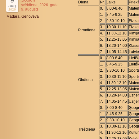
9
Diena
Nr.
Laiks
Priek
svētdiena, 2026. gada
aug
0.
8.00-8.40
Matem
9. augusts
2026
1.
8.45-9.25
Matem
Madara, Genoveva
2.
9.30-10.10
Fizika
3.
10.30-11.10
Fizika
Pirmdiena
4.
11.30-12.10
Ķīmij
5.
12.25-13.05
Ķīmij
6.
13.20-14.00
Klase
7.
14.05-14.45
Latvi
0.
8.00-8.40
Lieti
1.
8.45-9.25
Lieti
2.
9.30-10.10
Sport
3.
10.30-11.10
Sport
Otrdiena
4.
11.30-12.10
Matem
5.
12.25-13.05
Matem
6.
13.20-14.00
Uzņēm
7.
14.05-14.45
Uzņēm
0.
8.00-8.40
Ģeogr
1.
8.45-9.25
Ģeogr
2.
9.30-10.10
Ģeogr
3.
10.30-11.10
Ģeogr
Trešdiena
4.
11.30-12.10
Kultū
5.
12.25-13.05
Kultū