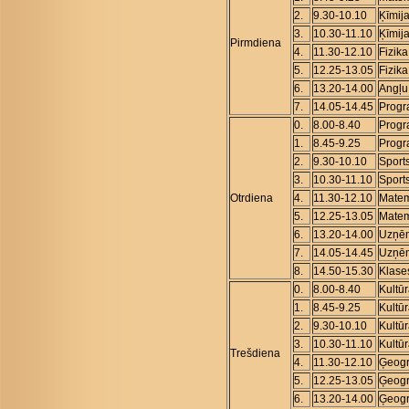
2.
9.30-10.10
Ķīmij
3.
10.30-11.10
Ķīmij
Pirmdiena
4.
11.30-12.10
Fizika
5.
12.25-13.05
Fizika
6.
13.20-14.00
Angļu
7.
14.05-14.45
Prog
0.
8.00-8.40
Prog
1.
8.45-9.25
Prog
2.
9.30-10.10
Sport
3.
10.30-11.10
Sport
Otrdiena
4.
11.30-12.10
Matem
5.
12.25-13.05
Matem
6.
13.20-14.00
Uzņēm
7.
14.05-14.45
Uzņēm
8.
14.50-15.30
Klase
0.
8.00-8.40
Kultū
1.
8.45-9.25
Kultū
2.
9.30-10.10
Kultū
3.
10.30-11.10
Kultū
Trešdiena
4.
11.30-12.10
Ģeogr
5.
12.25-13.05
Ģeogr
6.
13.20-14.00
Ģeogr