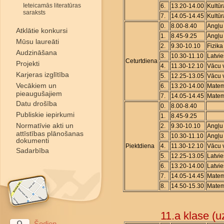
Ieteicamās literatūras
6.
13.20-14.00
Kultūr
saraksts
7.
14.05-14.45
Kultūr
0.
8.00-8.40
Angļu
Atklātie konkursi
1.
8.45-9.25
Angļu
Mūsu laureāti
2.
9.30-10.10
Fizika
Audzināšana
3.
10.30-11.10
Latvi
Ceturtdiena
Projekti
4.
11.30-12.10
Vācu 
Karjeras izglītība
5.
12.25-13.05
Vācu 
Vecākiem un
6.
13.20-14.00
Matem
pieaugušajiem
7.
14.05-14.45
Matem
Datu drošība
0.
8.00-8.40
Publiskie iepirkumi
1.
8.45-9.25
Normatīvie akti un
2.
9.30-10.10
Angļu
attīstības plānošanas
3.
10.30-11.10
Angļu
dokumenti
Piektdiena
4.
11.30-12.10
Vācu 
Sadarbība
5.
12.25-13.05
Latvi
6.
13.20-14.00
Latvi
7.
14.05-14.45
Matem
8.
14.50-15.30
Matem
11.a klase (
Šodien