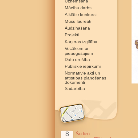
Uzņemšana
Mācību darbs
Atklātie konkursi
Mūsu laureāti
Audzināšana
Projekti
Karjeras izglītība
Vecākiem un
pieaugušajiem
Datu drošība
Publiskie iepirkumi
Normatīvie akti un
attīstības plānošanas
dokumenti
Sadarbība
8
Šodien