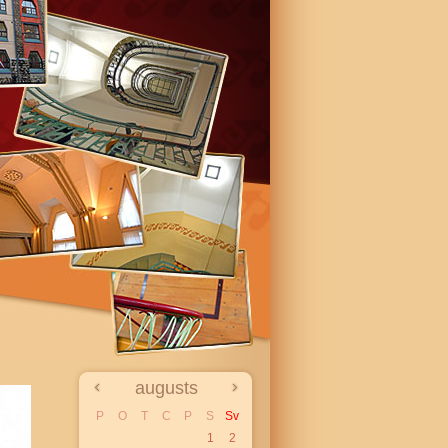
augusts
P
O
T
C
P
S
Sv
1
2