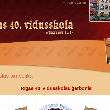
latviešu valodā
olas simbolika
Rīgas 40. vidusskolas ģerbonis