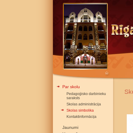
Par skolu
Sk
Pedagoģisko darbinieku
saraksts
Skolas administrācija
Skolas simbolika
Kontaktinformācija
Jaunumi