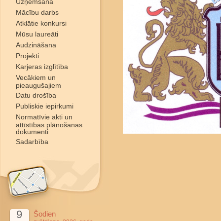
Uzņemšana
Mācību darbs
Atklātie konkursi
Mūsu laureāti
Audzināšana
Projekti
Karjeras izglītība
Vecākiem un
pieaugušajiem
Datu drošība
Publiskie iepirkumi
Normatīvie akti un
attīstības plānošanas
dokumenti
Sadarbība
9
Šodien