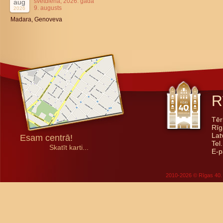
svētdiena, 2026. gada
aug
9. augusts
2026
Madara, Genoveva
R
Tēr
Rīg
Lat
Esam centrā!
Tel
Skatīt karti...
E-p
2010-2026 © Rīgas 40. 