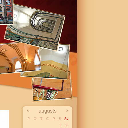
augusts
P
O
T
C
P
S
Sv
1
2