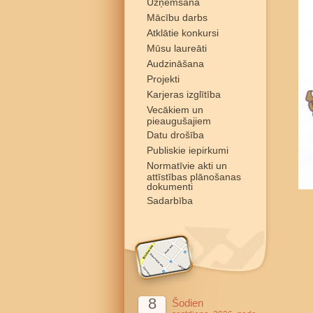
Uzņemšana
Mācību darbs
Atklātie konkursi
Mūsu laureāti
Audzināšana
Projekti
Karjeras izglītība
Vecākiem un
pieaugušajiem
Datu drošība
Publiskie iepirkumi
Normatīvie akti un
attīstības plānošanas
dokumenti
Sadarbība
8
Šodien