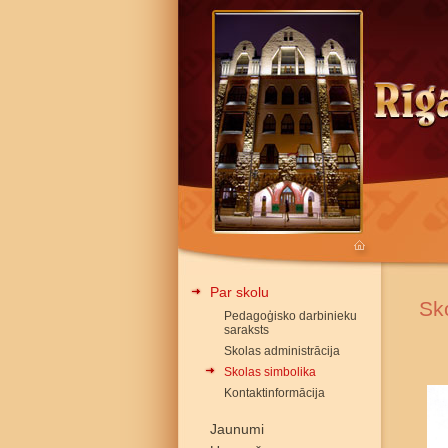
Par skolu
Sk
Pedagoģisko darbinieku
saraksts
Skolas administrācija
Skolas simbolika
Kontaktinformācija
Jaunumi