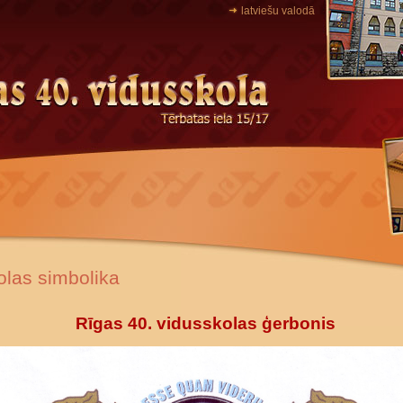
latviešu valodā
olas simbolika
Rīgas 40. vidusskolas ģerbonis