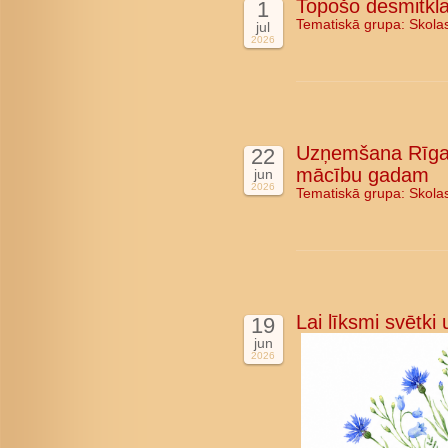
Topošo desmitkla
1
Tematiskā grupa:
Skola
jul
2026
Uzņemšana Rīgas
22
mācību gadam
jun
2026
Tematiskā grupa:
Skola
Lai līksmi svētki
19
jun
2026