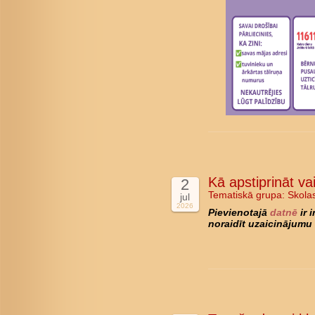
Kā apstiprināt va
2
Tematiskā grupa:
Skola
jul
2026
Pievienotajā
datnē
ir 
noraidīt uzaicinājumu 