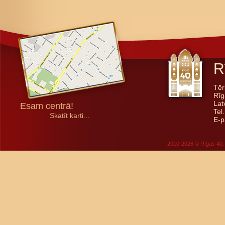
R
Tēr
Rīg
Lat
Esam centrā!
Tel
Skatīt karti...
E-p
2010-2026 © Rīgas 40. 