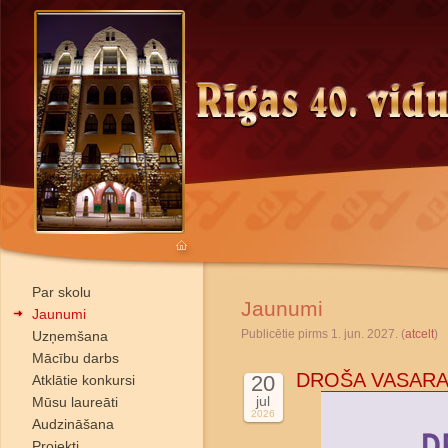
Par skolu
Jaunumi
Jaunumi
Publicētie pirms 1. jun. 2027. (
atcelt
)
Uzņemšana
Mācību darbs
DROŠA VASARA
20
Atklātie konkursi
jul
Mūsu laureāti
2026
Audzināšana
Projekti