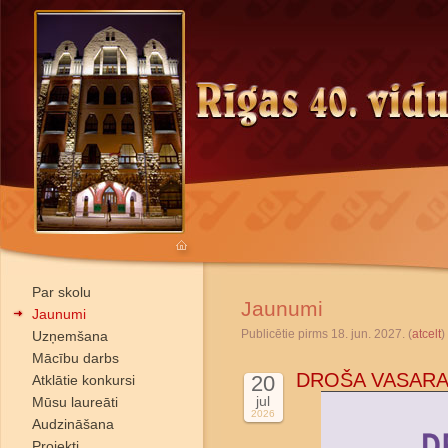
Par skolu
Jaunumi
Jaunumi
Publicētie pirms 18. jun. 2027. (
atcelt
)
Uzņemšana
Mācību darbs
DROŠA VASARA
20
Atklātie konkursi
jul
Mūsu laureāti
2026
Audzināšana
Projekti