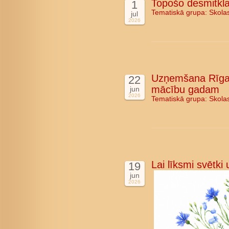
Topošo desmitkla
1
Tematiskā grupa:
Skola
jul
2026
Uzņemšana Rīgas
22
mācību gadam
jun
2026
Tematiskā grupa:
Skola
Lai līksmi svētki
19
jun
2026