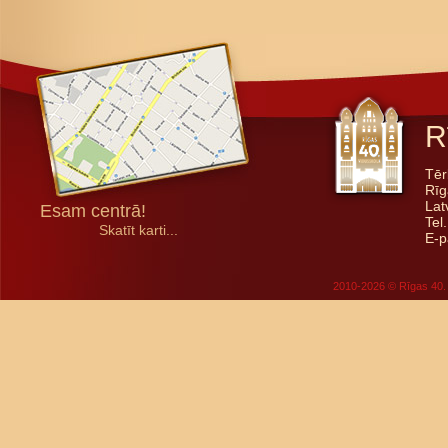
R
Tēr
Rīg
Lat
Esam centrā!
Tel
Skatīt karti...
E-p
2010-2026 © Rīgas 40. 