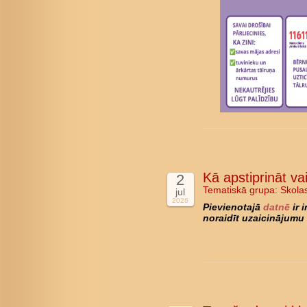
Kā apstiprināt va
2
Tematiskā grupa:
Skola
jul
2026
Pievienotajā
datnē
ir 
noraidīt uzaicinājumu 