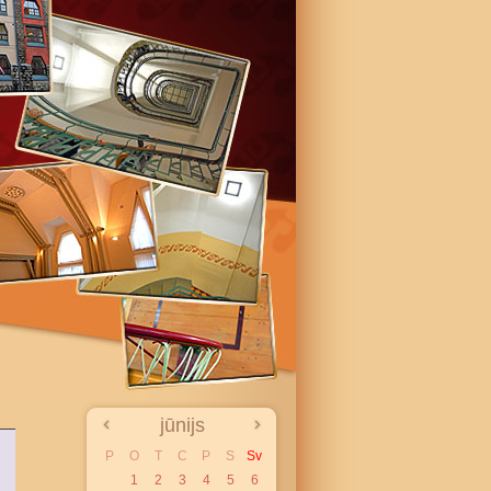
jūnijs
P
O
T
C
P
S
Sv
1
2
3
4
5
6