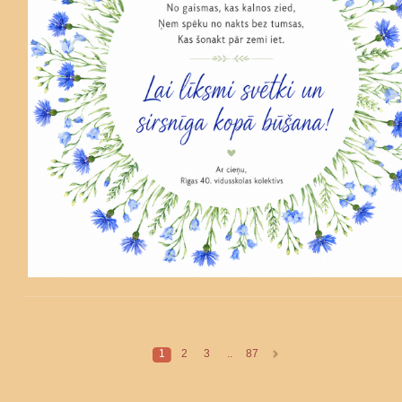
1
2
3
..
87