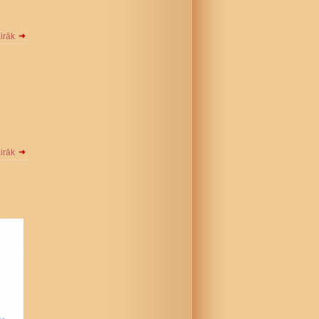
airāk
airāk