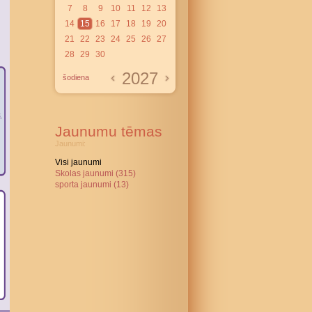
7
8
9
10
11
12
13
14
15
16
17
18
19
20
21
22
23
24
25
26
27
28
29
30
2027
šodiena
Jaunumu tēmas
Jaunumi:
Visi jaunumi
Skolas jaunumi (315)
sporta jaunumi (13)