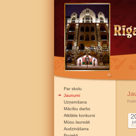
Par skolu
Ja
Jaunumi
Publi
Uzņemšana
Mācību darbs
2
Atklātie konkursi
ju
Mūsu laureāti
202
Audzināšana
Projekti