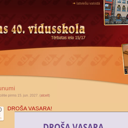
latviešu valodā
unumi
cētie pirms 15. jun. 2027. (
atcelt
)
DROŠA VASARA!
0
l
6