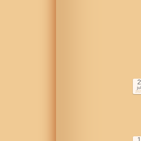
2
ju
202
1