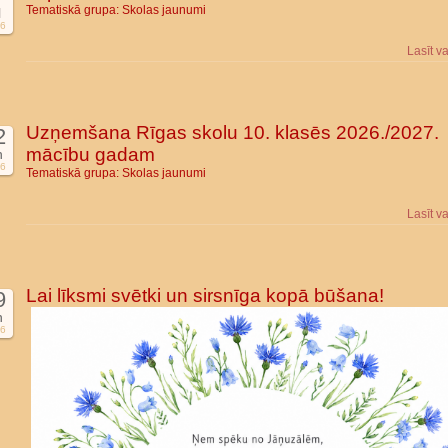
Tematiskā grupa:
Skolas jaunumi
l
6
Lasīt v
Uzņemšana Rīgas skolu 10. klasēs 2026./2027.
2
mācību gadam
n
6
Tematiskā grupa:
Skolas jaunumi
Lasīt v
Lai līksmi svētki un sirsnīga kopā būšana!
9
n
6